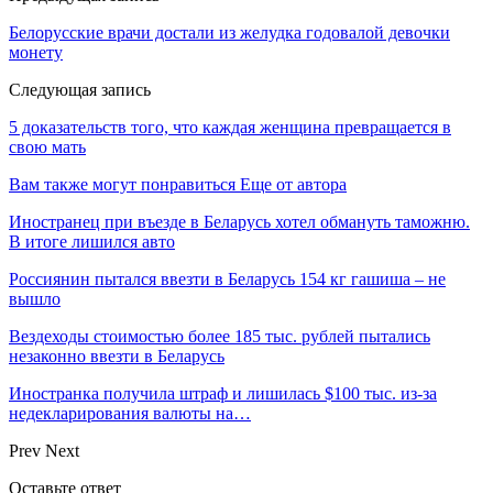
Белорусские врачи достали из желудка годовалой девочки
монету
Следующая запись
5 доказательств того, что каждая женщина превращается в
свою мать
Вам также могут понравиться
Еще от автора
Иностранец при въезде в Беларусь хотел обмануть таможню.
В итоге лишился авто
Россиянин пытался ввезти в Беларусь 154 кг гашиша – не
вышло
Вездеходы стоимостью более 185 тыс. рублей пытались
незаконно ввезти в Беларусь
Иностранка получила штраф и лишилась $100 тыс. из-за
недекларирования валюты на…
Prev
Next
Оставьте ответ