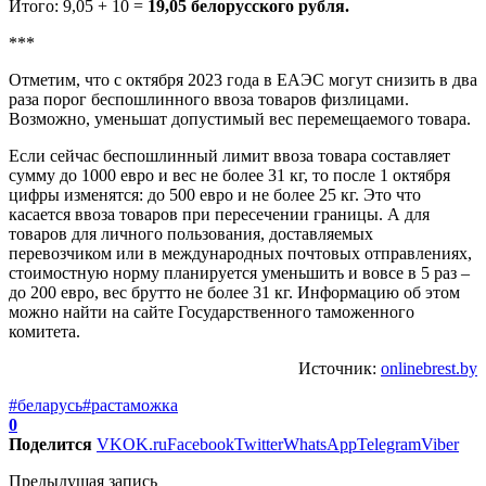
Итого: 9,05 + 10 =
19,05 белорусского рубля.
***
Отметим, что с октября 2023 года в ЕАЭС могут снизить в два
раза порог беспошлинного ввоза товаров физлицами.
Возможно, уменьшат допустимый вес перемещаемого товара.
Если сейчас беспошлинный лимит ввоза товара составляет
сумму до 1000 евро и вес не более 31 кг, то после 1 октября
цифры изменятся: до 500 евро и не более 25 кг. Это что
касается ввоза товаров при пересечении границы. А для
товаров для личного пользования, доставляемых
перевозчиком или в международных почтовых отправлениях,
стоимостную норму планируется уменьшить и вовсе в 5 раз –
до 200 евро, вес брутто не более 31 кг. Информацию об этом
можно найти на сайте Государственного таможенного
комитета.
Источник:
onlinebrest.by
#беларусь
#растаможка
0
Поделится
VK
OK.ru
Facebook
Twitter
WhatsApp
Telegram
Viber
Предыдущая запись