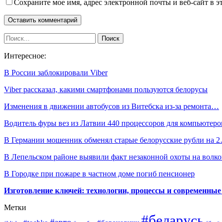
Сохраните мое имя, адрес электронной почты и веб-сайт в э
Интересное:
В России заблокировали Viber
Viber рассказал, какими смартфонами пользуются белорусы
Изменения в движении автобусов из Витебска из-за ремонта…
Водитель фуры вез из Латвии 440 процессоров для компьютер
В Германии мошенник обменял старые белорусские рубли на 
В Лепельском районе выявили факт незаконной охоты на волко
В Городке при пожаре в частном доме погиб пенсионер
Изготовление ключей: технологии, процессы и современные
Метки
#беларусь
#авто