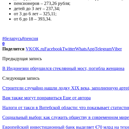
пенсионеров – 273,26 рубля;
детей до 3 лет – 237,34;
от 3 до 6 лет – 325,11;
от 6 до 18 – 393,34.
#беларусь
#пенсия
0
Поделится
VK
OK.ru
Facebook
Twitter
WhatsApp
Telegram
Viber
Предыдущая запись
В Индонезии обрушился стеклянный мост, погибла женщина
Следующая запись
Строители случайно нашли лодку XIX века, заполненную арте
Вам также могут понравиться
Еще от автора
Налоги от такси в Витебской области: что показывает статистик
Социальный выбор: как служить обществу в современном мире
Европейский инвестиционный банк выделяет €70 млрд на техн