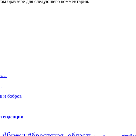
том браузере для следующего комментария.
ов…
2…
в и бобров
 тенденции
#брест
#брестская_область