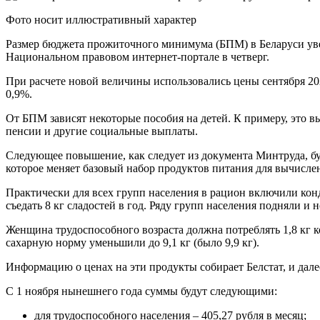
Фото носит иллюстративный характер
Размер бюджета прожиточного минимума (БПМ) в Беларуси увел
Национальном правовом интернет-портале в четверг.
При расчете новой величины использовались цены сентября 2023
0,9%.
От БПМ зависят некоторые пособия на детей. К примеру, это вы
пенсии и другие социальные выплаты.
Следующее повышение, как следует из документа Минтруда, бу
которое меняет базовый набор продуктов питания для вычисл
Практически для всех групп населения в рацион включили конд
съедать 8 кг сладостей в год. Ряду групп населения подняли и но
Женщина трудоспособного возраста должна потреблять 1,8 кг кон
сахарную норму уменьшили до 9,1 кг (было 9,9 кг).
Информацию о ценах на эти продукты собирает Белстат, и да
С 1 ноября нынешнего года суммы будут следующими:
для трудоспособного населения – 405,27 рубля в месяц;