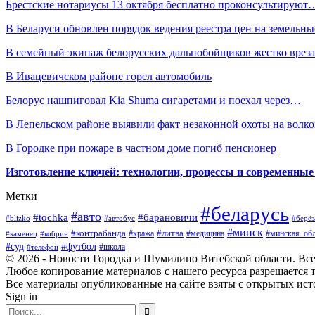
Брестские нотариусы 13 октября бесплатно проконсультируют
В Беларуси обновлен порядок ведения реестра цен на земельн
В семейный экипаж белорусских дальнобойщиков жестко врез
В Ивацевичском районе горел автомобиль
Белорус нашпиговал Kia Shuma сигаретами и поехал через…
В Лепельском районе выявили факт незаконной охоты на волко
В Городке при пожаре в частном доме погиб пенсионер
Изготовление ключей: технологии, процессы и современные
Метки
#беларусь
#авто
#барановичи
#tochka
#blizko
#берёз
#автобус
#минск
#контрабанда
#литва
#кража
#медицина
#минская_обл
#каменец
#кобрин
#суд
#футбол
#телефон
#школа
© 2026 - Новости Городка и Шумилино Витебской области. Вс
Любое копирование материалов с нашего ресурса разрешается т
Все материалы опубликованные на сайте взяты с открытых исто
Sign in