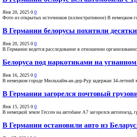
Янв 20, 2025
0
0
Фото из открытых источников (иллюстративное) В немецком г
В Германии белорусы похитили десятки
Янв 20, 2025
0
0
В Германии ведется расследование в отношении организованно
Белоруса под наркотиками на угнанном
Янв 16, 2025
0
0
В немецком городе Мюльхайм-ан-дер-Рур задержан 34-летний
В Германии загорелся почтовый грузови
Янв 15, 2025
0
0
В немецкой земле Гессен на автобане А7 загорелся автопоезд
В Германии остановили авто из Белару