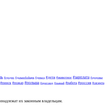
ль
#зарплата
#дети
#животное
#гродно
#дальнобойщик
#деньга
#здоровье
#польша
#россия
#работа
#пинск
#пожар
#приговор
#сигарета
#пьяный
ринадлежат их законным владельцам.