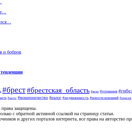
…
ые…
ался…
в и бобров
 тенденции
#брест
#брестская_область
#гибе
#германия
а
#вело
#налог
#мошенничество
#недвижимость
асть
#новости компаний
#мото
#пенсия
е права защищены.
олько с обратной активной ссылкой на страницу статьи.
чников и других порталов интернета, все права на авторство п