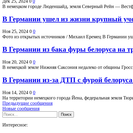
Дек 25, 2024
0
0
В немецком городе Люденшайд, земля Северный Рейн — Вестф
В Германии ушел из жизни крупный уч
Ноя 25, 2024
0
0
Фото из открытых источников / Михаил Еремец В Германии 
В Германии из бака фуры белоруса на т
Ноя 20, 2024
0
0
В немецкой земле Нижняя Саксония недалеко от общины Гросс
В Германии из-за ДТП с фурой белорус
Ноя 14, 2024
0
0
На территории немецкого города Йена, федеральная земля Тю
Предыдущие сообщения
Новые сообщения
Интересное: