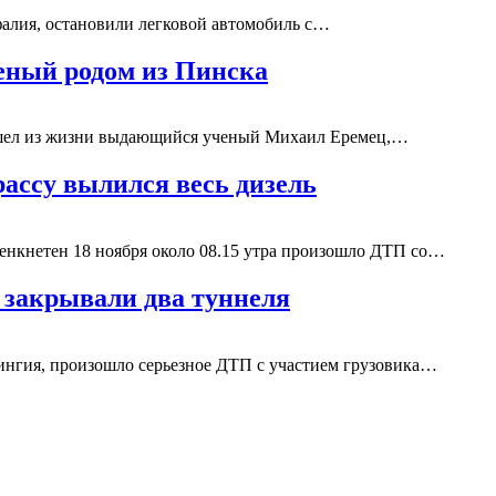
алия, остановили легковой автомобиль с…
еный родом из Пинска
ушел из жизни выдающийся ученый Михаил Еремец,…
рассу вылился весь дизель
енкнетен 18 ноября около 08.15 утра произошло ДТП со…
а закрывали два туннеля
рингия, произошло серьезное ДТП с участием грузовика…