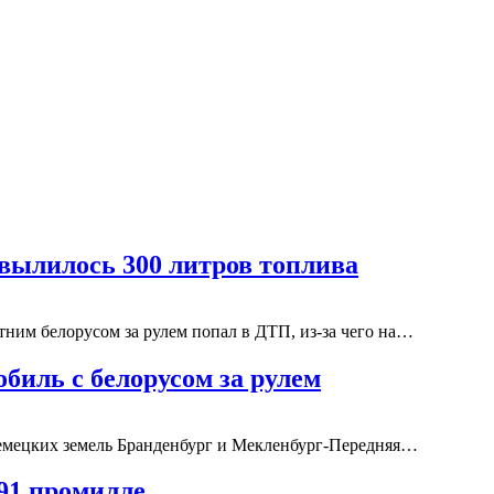
вылилось 300 литров топлива
тним белорусом за рулем попал в ДТП, из-за чего на…
биль с белорусом за рулем
немецких земель Бранденбург и Мекленбург-Передняя…
,91 промилле