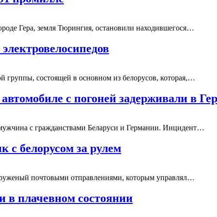
ороде Гера, земля Тюрингия, остановили находившегося…
 электровелосипедов
й группы, состоящей в основном из белорусов, которая,…
 автомобиле с погоней задерживали в Ге
 мужчина с гражданствами Беларуси и Германии. Инцидент…
к с белорусом за рулем
, груженый почтовыми отправлениями, которым управлял…
си в плачевном состоянии