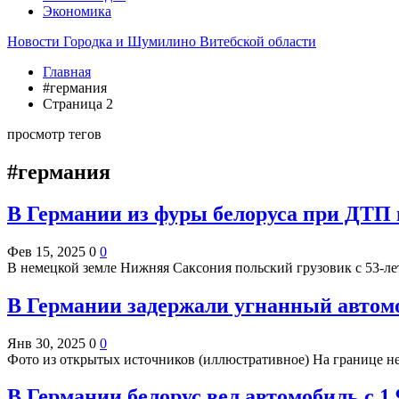
Экономика
Новости Городка и Шумилино Витебской области
Главная
#германия
Страница 2
просмотр тегов
#германия
В Германии из фуры белоруса при ДТП 
Фев 15, 2025
0
0
В немецкой земле Нижняя Саксония польский грузовик с 53-ле
В Германии задержали угнанный автомо
Янв 30, 2025
0
0
Фото из открытых источников (иллюстративное) На границе 
В Германии белорус вел автомобиль с 1