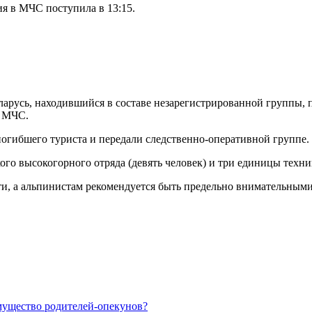
я в МЧС поступила в 13:15.
ларусь, находившийся в составе незарегистрированной группы, п
в МЧС.
 погибшего туриста и передали следственно-оперативной группе.
го высокогорного отряда (девять человек) и три единицы техни
и, а альпинистам рекомендуется быть предельно внимательными
имущество родителей-опекунов?