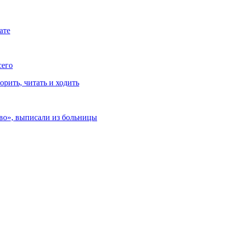
ате
сего
рить, читать и ходить
ево», выписали из больницы