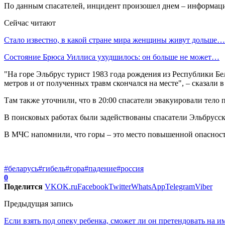
По данным спасателей, инцидент произошел днем – информаци
Сейчас читают
Стало известно, в какой стране мира женщины живут дольше…
Состояние Брюса Уиллиса ухудшилось: он больше не может…
"На горе Эльбрус турист 1983 года рождения из Республики Бе
метров и от полученных травм скончался на месте", – сказали 
Там также уточнили, что в 20:00 спасатели эвакуировали тело
В поисковых работах были задействованы спасатели Эльбрусско
В МЧС напомнили, что горы – это место повышенной опасност
#беларусь
#гибель
#гора
#падение
#россия
0
Поделится
VK
OK.ru
Facebook
Twitter
WhatsApp
Telegram
Viber
Предыдущая запись
Если взять под опеку ребенка, сможет ли он претендовать на 