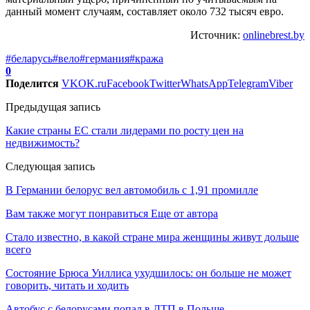
данный момент случаям, составляет около 732 тысяч евро.
Источник:
onlinebrest.by
#беларусь
#вело
#германия
#кража
0
Поделится
VK
OK.ru
Facebook
Twitter
WhatsApp
Telegram
Viber
Предыдущая запись
Какие страны ЕС стали лидерами по росту цен на
недвижимость?
Следующая запись
В Германии белорус вел автомобиль с 1,91 промилле
Вам также могут понравиться
Еще от автора
Стало известно, в какой стране мира женщины живут дольше
всего
Состояние Брюса Уиллиса ухудшилось: он больше не может
говорить, читать и ходить
Автобус с белорусами попал в ДТП в Польше