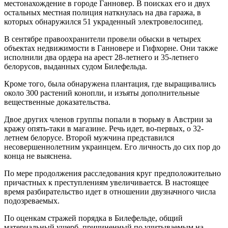
местонахождение в городе Ганновер. В поисках его и двух
остальных местная полиция наткнулась на два гаража, в
которых обнаружился 51 украденный электровелосипед.
В сентябре правоохранители провели обыски в четырех
объектах недвижимости в Ганновере и Гифхорне. Они также
исполнили два ордера на арест 28-летнего и 35-летнего
белорусов, выданных судом Билефельда.
Кроме того, была обнаружена плантация, где выращивались
около 300 растений конопли, и изъяты дополнительные
вещественные доказательства.
Двое других членов группы попали в тюрьму в Австрии за
кражу опять-таки в магазине. Речь идет, во-первых, о 32-
летнем белорусе. Второй мужчина представился
несовершеннолетним украинцем. Его личность до сих пор до
конца не выяснена.
По мере продолжения расследования круг предположительно
причастных к преступлениям увеличивается. В настоящее
время разбирательство идет в отношении двузначного числа
подозреваемых.
По оценкам стражей порядка в Билефельде, общий
материальный ущерб, причиненный по учитываемым на