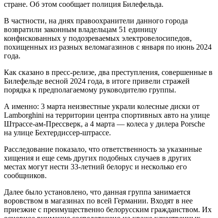
стране. Об этом сообщает полиция Билефельда.
В частности, на днях правоохранители данного города
возвратили законным владельцам 51 единицу
конфискованных у подозреваемых электровелосипедов,
похищенных из разных веломагазинов с января по июнь 2024
года.
Как сказано в пресс-релизе, два преступления, совершенные в
Билефельде весной 2024 года, в итоге привели стражей
порядка к предполагаемому руководителю группы.
А именно: 3 марта неизвестные украли колесные диски от
Lamborghini на территории центра спортивных авто на улице
Штрассе-ам-Прессверк, а 4 марта — колеса у дилера Porsche
на улице Бехтердиссер-штрассе.
Расследование показало, что ответственность за указанные
хищения и еще семь других подобных случаев в других
местах могут нести 33-летний белорус и несколько его
сообщников.
Далее было установлено, что данная группа занимается
воровством в магазинах по всей Германии. Входят в нее
приезжие с преимущественно белорусским гражданством. Их