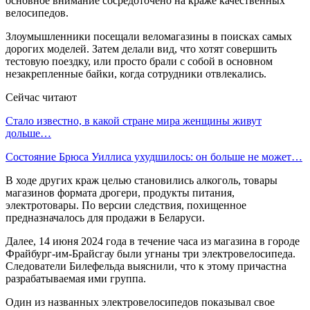
основное внимание сосредоточено на краже качественных
велосипедов.
Злоумышленники посещали веломагазины в поисках самых
дорогих моделей. Затем делали вид, что хотят совершить
тестовую поездку, или просто брали с собой в основном
незакрепленные байки, когда сотрудники отвлекались.
Сейчас читают
Стало известно, в какой стране мира женщины живут
дольше…
Состояние Брюса Уиллиса ухудшилось: он больше не может…
В ходе других краж целью становились алкоголь, товары
магазинов формата дрогери, продукты питания,
электротовары. По версии следствия, похищенное
предназначалось для продажи в Беларуси.
Далее, 14 июня 2024 года в течение часа из магазина в городе
Фрайбург-им-Брайсгау были угнаны три электровелосипеда.
Следователи Билефельда выяснили, что к этому причастна
разрабатываемая ими группа.
Один из названных электровелосипедов показывал свое