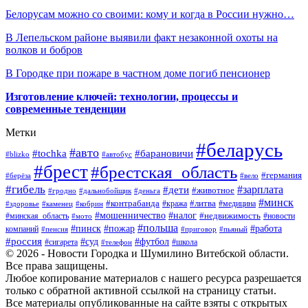
Белорусам можно со своими: кому и когда в России нужно…
В Лепельском районе выявили факт незаконной охоты на
волков и бобров
В Городке при пожаре в частном доме погиб пенсионер
Изготовление ключей: технологии, процессы и
современные тенденции
Метки
#беларусь
#авто
#барановичи
#tochka
#blizko
#автобус
#брест
#брестская_область
#германия
#берёза
#вело
#гибель
#зарплата
#дети
#животное
#гродно
#дальнобойщик
#деньга
#минск
#контрабанда
#литва
#кража
#медицина
#здоровье
#каменец
#кобрин
#налог
#мошенничество
#недвижимость
#минская_область
#новости
#мото
#польша
#работа
#пинск
#пожар
компаний
#пенсия
#приговор
#пьяный
#россия
#суд
#футбол
#сигарета
#телефон
#школа
© 2026 - Новости Городка и Шумилино Витебской области.
Все права защищены.
Любое копирование материалов с нашего ресурса разрешается
только с обратной активной ссылкой на страницу статьи.
Все материалы опубликованные на сайте взяты с открытых