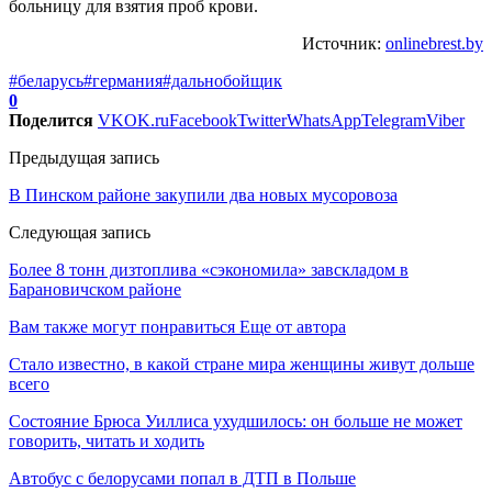
больницу для взятия проб крови.
Источник:
onlinebrest.by
#беларусь
#германия
#дальнобойщик
0
Поделится
VK
OK.ru
Facebook
Twitter
WhatsApp
Telegram
Viber
Предыдущая запись
В Пинском районе закупили два новых мусоровоза
Следующая запись
Более 8 тонн дизтоплива «сэкономила» завскладом в
Барановичском районе
Вам также могут понравиться
Еще от автора
Стало известно, в какой стране мира женщины живут дольше
всего
Состояние Брюса Уиллиса ухудшилось: он больше не может
говорить, читать и ходить
Автобус с белорусами попал в ДТП в Польше