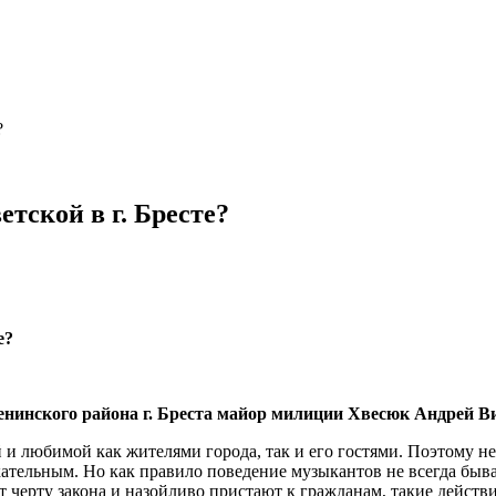
?
тской в г. Бресте?
е?
инского района г. Бреста майор милиции Хвесюк Андрей В
 и любимой как жителями города, так и его гостями. Поэтому н
кательным. Но как правило поведение музыкантов не всегда быва
черту закона и назойливо пристают к гражданам, такие действи