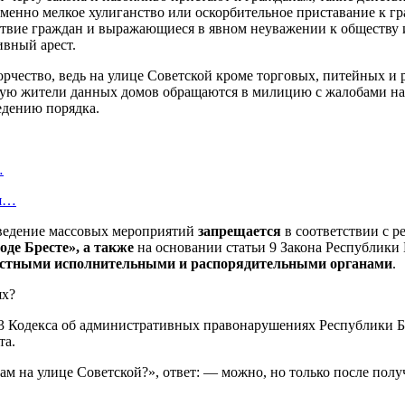
менно мелкое хулиганство или оскорбительное приставание к 
твие граждан и выражающиеся в явном неуважении к обществу и
ивный арест.
ворчество, ведь на улице Советской кроме торговых, питейных 
астую жители данных домов обращаются в милицию с жалобами на
едению порядка.
…
ая…
роведение массовых мероприятий
запрещается
в соответствии с р
оде Бресте», а также
на основании статьи 9 Закона Республики 
 местными исполнительными и распорядительными органами
.
ях?
3
Кодекса об административных правонарушениях Республики Бе
та.
ам на улице Советской?», ответ: — можно, но только после пол