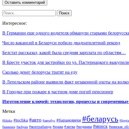
Интересное:
В Германии еще одного водителя обманули старыми белорус
Число вакансий в Беларуси побило двадцатилетний рекорд
Белстат рассказал, какой была средняя зарплата по областям…
В Бресте участок для застройки по ул. Пастернацкого выкупи
Сколько денег белорусы тратят на еду
В Лепельском районе выявили факт незаконной охоты на волко
В Городке при пожаре в частном доме погиб пенсионер
Изготовление ключей: технологии, процессы и современные
Метки
#беларусь
#авто
#барановичи
#tochka
#blizko
#берёз
#автобус
#минск
#контрабанда
#литва
#кража
#медицина
#минская_обл
#каменец
#кобрин