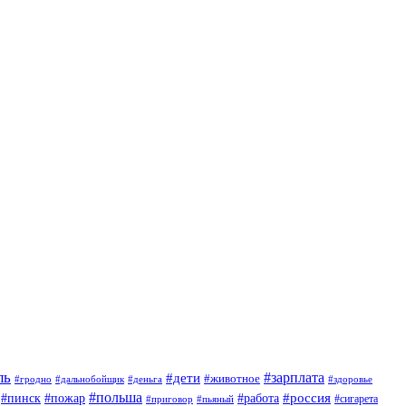
ль
#зарплата
#дети
#животное
#гродно
#дальнобойщик
#деньга
#здоровье
#польша
#россия
#работа
#пинск
#пожар
#приговор
#сигарета
#пьяный