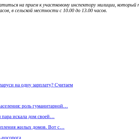
титься на прием к участковому инспектору милиции, который 
асов, в сельской местности с 10.00 до 13.00 часов.
ларуси на одну зарплату? Считаем
населения: роль гуманитарной…
я пара искала дом своей…
топления жилых домов. Вот с…
-носорога