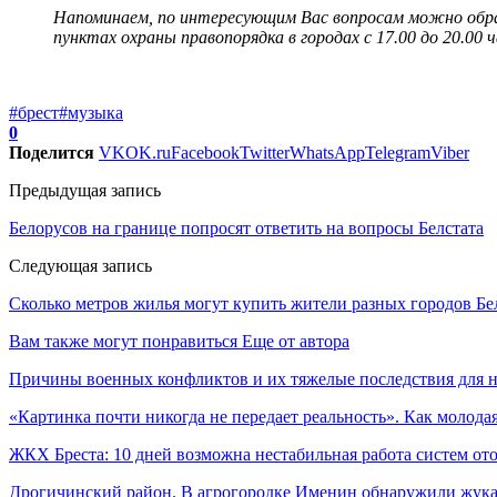
Напоминаем, по интересующим Вас вопросам можно обра
пунктах охраны правопорядка в городах с 17.00 до 20.00 ч
#брест
#музыка
0
Поделится
VK
OK.ru
Facebook
Twitter
WhatsApp
Telegram
Viber
Предыдущая запись
Белорусов на границе попросят ответить на вопросы Белстата
Следующая запись
Сколько метров жилья могут купить жители разных городов Бе
Вам также могут понравиться
Еще от автора
Причины военных конфликтов и их тяжелые последствия для 
«Картинка почти никогда не передает реальность». Как молода
ЖКХ Бреста: 10 дней возможна нестабильная работа систем о
Дрогичинский район. В агрогородке Именин обнаружили жука