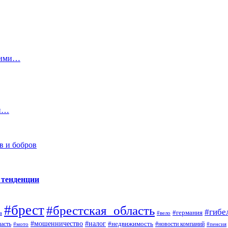
скими…
ли…
в и бобров
 тенденции
#брест
#брестская_область
#гибе
#германия
а
#вело
#налог
#мошенничество
#недвижимость
асть
#новости компаний
#мото
#пенсия