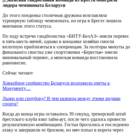
До этого поединка столичная дружина возглавляла
турнирную таблицу чемпионата, но игра в Бресте лишила
минчанок этого статуса.
По ходу встречи гандболистки «БНТУ-БелАЗ» имели перевес
в пять-шесть мячей, однако в концовке хозяйки смогли
вплотную приблизиться к соперницам. За полторы минуты до
финального свистка уже спортсменки «Берестья» имели
минимальный перевес, а минская команда восстановила
равновесие.
Сейчас читают
Хоккейное сообщество Беларуси возложило цветы к
Монументу…
Лыжи или сноуборд? В чем разница между этими видами
спорта?
Когда до конца игры оставалось 39 секунд, тренерский штаб
брестского клуба взял тайм-аут, после чего удалось провести
результативную комбинацию. Гостьи бросились в последнюю
атаку и завершили ее броском, но мяч попал в ворота через