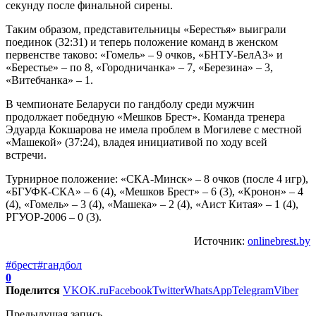
секунду после финальной сирены.
Таким образом, представительницы «Берестья» выиграли
поединок (32:31) и теперь положение команд в женском
первенстве таково: «Гомель» – 9 очков, «БНТУ-БелАЗ» и
«Берестье» – по 8, «Городничанка» – 7, «Березина» – 3,
«Витебчанка» – 1.
В чемпионате Беларуси по гандболу среди мужчин
продолжает победную «Мешков Брест». Команда тренера
Эдуарда Кокшарова не имела проблем в Могилеве с местной
«Машекой» (37:24), владея инициативой по ходу всей
встречи.
Турнирное положение: «СКА-Минск» – 8 очков (после 4 игр),
«БГУФК-СКА» – 6 (4), «Мешков Брест» – 6 (3), «Кронон» – 4
(4), «Гомель» – 3 (4), «Машека» – 2 (4), «Аист Китая» – 1 (4),
РГУОР-2006 – 0 (3).
Источник:
onlinebrest.by
#брест
#гандбол
0
Поделится
VK
OK.ru
Facebook
Twitter
WhatsApp
Telegram
Viber
Предыдущая запись