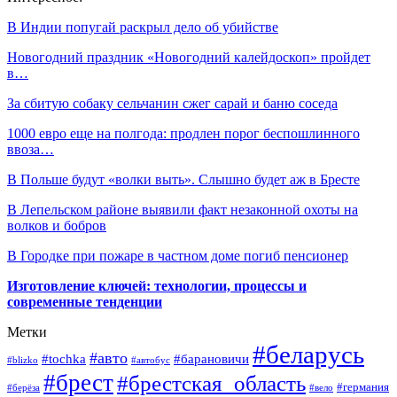
В Индии попугай раскрыл дело об убийстве
Новогодний праздник «Новогодний калейдоскоп» пройдет
в…
За сбитую собаку сельчанин сжег сарай и баню соседа
1000 евро еще на полгода: продлен порог беспошлинного
ввоза…
В Польше будут «волки выть». Слышно будет аж в Бресте
В Лепельском районе выявили факт незаконной охоты на
волков и бобров
В Городке при пожаре в частном доме погиб пенсионер
Изготовление ключей: технологии, процессы и
современные тенденции
Метки
#беларусь
#авто
#барановичи
#tochka
#blizko
#автобус
#брест
#брестская_область
#германия
#берёза
#вело