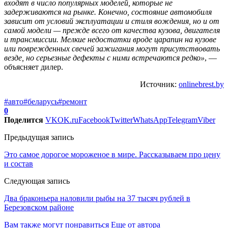
входят в число популярных моделей, которые не
задерживаются на рынке. Конечно, состояние автомобиля
зависит от условий эксплуатации и стиля вождения, но и от
самой модели — прежде всего от качества кузова, двигателя
и трансмиссии. Мелкие недостатки вроде царапин на кузове
или поврежденных свечей зажигания могут присутствовать
везде, но серьезные дефекты с ними встречаются редко»
, —
объясняет дилер.
Источник:
onlinebrest.by
#авто
#беларусь
#ремонт
0
Поделится
VK
OK.ru
Facebook
Twitter
WhatsApp
Telegram
Viber
Предыдущая запись
Это самое дорогое мороженое в мире. Рассказываем про цену
и состав
Следующая запись
Два браконьера наловили рыбы на 37 тысяч рублей в
Березовском районе
Вам также могут понравиться
Еще от автора