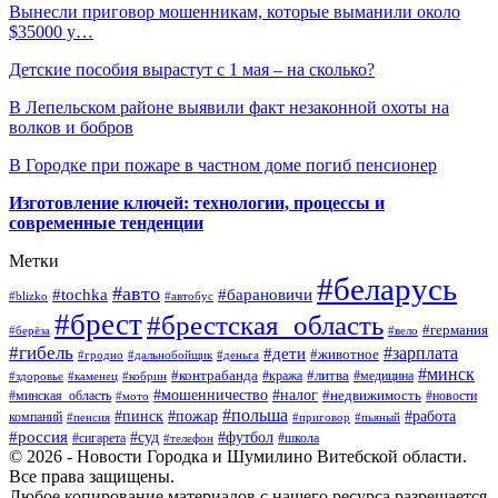
Вынесли приговор мошенникам, которые выманили около
$35000 у…
Детские пособия вырастут с 1 мая – на сколько?
В Лепельском районе выявили факт незаконной охоты на
волков и бобров
В Городке при пожаре в частном доме погиб пенсионер
Изготовление ключей: технологии, процессы и
современные тенденции
Метки
#беларусь
#авто
#барановичи
#tochka
#blizko
#автобус
#брест
#брестская_область
#германия
#берёза
#вело
#гибель
#зарплата
#дети
#животное
#гродно
#дальнобойщик
#деньга
#минск
#контрабанда
#литва
#кража
#медицина
#здоровье
#каменец
#кобрин
#налог
#мошенничество
#недвижимость
#минская_область
#новости
#мото
#польша
#работа
#пинск
#пожар
компаний
#пенсия
#приговор
#пьяный
#россия
#суд
#футбол
#сигарета
#телефон
#школа
© 2026 - Новости Городка и Шумилино Витебской области.
Все права защищены.
Любое копирование материалов с нашего ресурса разрешается