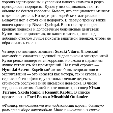
хорошо адаптированы к условиям нашего климата и редко
преподносят сюрпризы. Кузов у них оцинкован, так что
обычно не боится коррозии. Бывает, что специалисты меняют
отдельные детали. Но дефицита корейских материалов в
Беларуси нет, а стоят они недорого. В первую тройку также
вошел кроссовер
Nissan Qashqai
. В его пользу говорят
крепкая подвеска и долговечные бензиновые двигатели.
Кузов тоже неприхотлив, но капот и часть крыши над
лобовым стеклом лучше покрыть защитной пленкой, чтобы не
образовались сколы.
Четвертую позицию занимает
Suzuki Vitara
. Японский
автомобиль славится надежной гидравликой и электроникой.
Кузов редко подвергается коррозии, но сколы и царапины
лучше устранять без промедлений. На пятой строчке —
Hyundai Accent
. Корейский автомобиль неприхотлив в
эксплуатации — это касается как мотора, так и кузова. В
сервисе обычно фиксируют только мелкие дефекты —
стоимость обслуживания иномарки невысока. В число
«здоровых» автомобилей также вошли кроссовер
Nissan
Terrano
,
Skoda Rapid
и
Renault Kaptur
. В списке
представлены
Ford Focus
и
Mitsubishi Outlander
.
«Фактор выносливости или надежности играет большую
роль при выборе автомобиля. Многие иномарки из списка