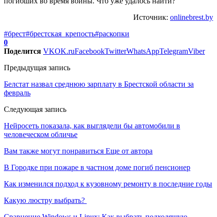
Источник:
onlinebrest.by
#брест
#брестская_крепость
#раскопки
0
Поделится
VK
OK.ru
Facebook
Twitter
WhatsApp
Telegram
Viber
Предыдущая запись
Белстат назвал среднюю зарплату в Брестской области за
февраль
Следующая запись
Нейросеть показала, как выглядели бы автомобили в
человеческом обличье
Вам также могут понравиться
Еще от автора
В Городке при пожаре в частном доме погиб пенсионер
Как изменился подход к кузовному ремонту в последние годы
Какую люстру выбрать?
Сравнение Windows и Linux: Как выбрать подходящую