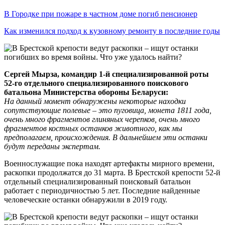
В Городке при пожаре в частном доме погиб пенсионер
Как изменился подход к кузовному ремонту в последние годы
Сергей
М
ырза, командир 1-й специализированной роты
52-го отдельного специализированного поискового
батальона
М
инистерства обороны
Б
еларуси:
На данный момент обнаружены
некоторые
находки
сопутствующие полевые
– это пуговица, монета 1811 года,
очень много
фрагментов глиняных черепков,
очень много
фрагментов костных останков животного,
как мы
предполагаем,
происхождения.
В дальнейшем эти
о
станки
будут
переданы экспертам.
Военнослужащие пока находят артефакты мирного времени,
раскопки продолжатся до 31 марта. В Брестской крепости 52-й
отдельный специализированный поисковый батальон
работает с периодичностью 5 лет. Последние найденные
человеческие останки обнаружили в 2019 году.