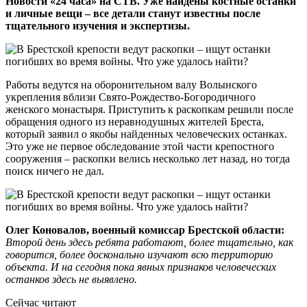
Новости «24 часа» на СТВ. Уже найдены костные останки
и личные вещи – все детали станут известны после
тщательного изучения и экспертизы.
Работы ведутся на оборонительном валу Волынского
укрепления вблизи Свято-Рождество-Богородичного
женского монастыря. Приступить к раскопкам решили после
обращения одного из неравнодушных жителей Бреста,
который заявил о якобы найденных человеческих останках.
Это уже не первое обследование этой части крепостного
сооружения – раскопки велись несколько лет назад, но тогда
поиск ничего не дал.
Олег Коновалов,
в
оенный
к
омиссар Брестской
о
бласти:
Второй день здесь ребята работают, более тщательно, как
говорится, более досконально изучают всю территорию
объекта. И на сегодня пока явных признаков человеческих
останков здесь не выявлено.
Сейчас читают