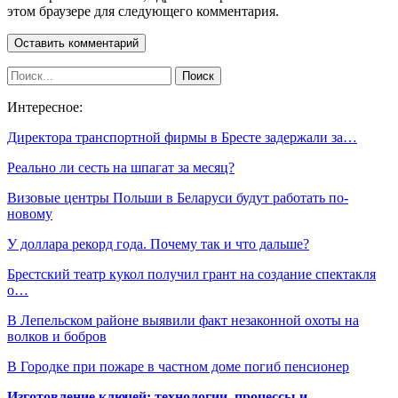
этом браузере для следующего комментария.
Интересное:
Директора транспортной фирмы в Бресте задержали за…
Реально ли сесть на шпагат за месяц?
Визовые центры Польши в Беларуси будут работать по-
новому
У доллара рекорд года. Почему так и что дальше?
Брестский театр кукол получил грант на создание спектакля
о…
В Лепельском районе выявили факт незаконной охоты на
волков и бобров
В Городке при пожаре в частном доме погиб пенсионер
Изготовление ключей: технологии, процессы и