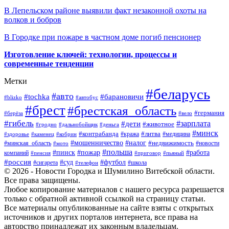
В Лепельском районе выявили факт незаконной охоты на
волков и бобров
В Городке при пожаре в частном доме погиб пенсионер
Изготовление ключей: технологии, процессы и
современные тенденции
Метки
#беларусь
#авто
#барановичи
#tochka
#blizko
#автобус
#брест
#брестская_область
#германия
#берёза
#вело
#гибель
#зарплата
#дети
#животное
#гродно
#дальнобойщик
#деньга
#минск
#контрабанда
#литва
#кража
#медицина
#здоровье
#каменец
#кобрин
#налог
#мошенничество
#недвижимость
#минская_область
#новости
#мото
#польша
#работа
#пинск
#пожар
компаний
#пенсия
#приговор
#пьяный
#россия
#суд
#футбол
#сигарета
#телефон
#школа
© 2026 - Новости Городка и Шумилино Витебской области.
Все права защищены.
Любое копирование материалов с нашего ресурса разрешается
только с обратной активной ссылкой на страницу статьи.
Все материалы опубликованные на сайте взяты с открытых
источников и других порталов интернета, все права на
авторство принадлежат их законным владельцам.