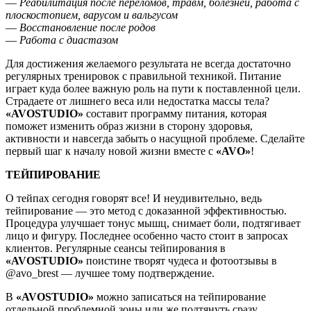
—
Реабилитация после переломов, травм, болезней, работа с
плоскостопием, варусом и вальгусом
—
Восстановление после родов
—
Работа с диастазом
Для достижения желаемого результата не всегда достаточно
регулярных тренировок с правильной техникой. Питание
играет куда более важную роль на пути к поставленной цели.
Страдаете от лишнего веса или недостатка массы тела?
«
AVOSTUDIO
»
составит программу питания, которая
поможет изменить образ жизни в сторону здоровья,
активности и навсегда забыть о насущной проблеме. Сделайте
первый шаг к началу новой жизни вместе с
«
AVO
»
!
ТЕЙПИРОВАНИЕ
О тейпах сегодня говорят все! И неудивительно, ведь
тейпирование — это метод с доказанной эффективностью.
Процедура улучшает тонус мышц, снимает боли, подтягивает
лицо и фигуру. Последнее особенно часто стоит в запросах
клиентов. Регулярные сеансы тейпирования в
«
AVOSTUDIO
»
поистине творят чудеса и фотоотзывы в
@avo_brest — лучшее тому подтверждение.
В
«
AVOSTUDIO
»
можно записаться на тейпирование
отдельной проблемной зоны или же подтянуть сразу