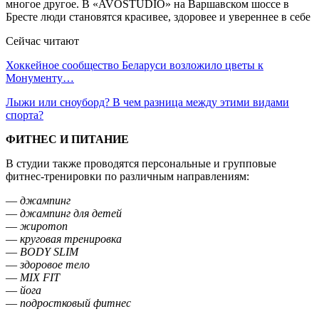
Сейчас читают
Хоккейное сообщество Беларуси возложило цветы к
Монументу…
Лыжи или сноуборд? В чем разница между этими видами
спорта?
ФИТНЕС И ПИТАНИЕ
В студии также проводятся персональные и групповые
фитнес-тренировки по различным направлениям:
—
джампинг
—
джампинг для детей
—
жиротоп
—
круговая тренировка
—
BODY SLIM
—
здоровое тело
—
MIX FIT
—
йога
—
подростковый фитнес