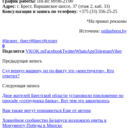
График работы
: Пн-Вс 09:00-21:00
Адрес
: г. Брест, Варшавское шоссе, 37 (этаж 2, каб. 33)
Консультация и запись по телефону
: +375 (33) 356-25-25
*На правах рекламы
Источник:
onlinebrest.by
#бизнес_брест
#брест
#спорт
0
Поделится
VK
OK.ru
Facebook
Twitter
WhatsApp
Telegram
Viber
Предыдущая запись
Суд вернул машину, но по факту это «конструктор». Кто
ответит?
Следующая запись
Двое жителей Брестской области установили приложение по
просьбе «сотрудника банка». Вот чем это закончилось
Вам также могут понравиться
Еще от автора
Хоккейное сообщество Беларуси возложило цветы к
Монументу Победы в Минске