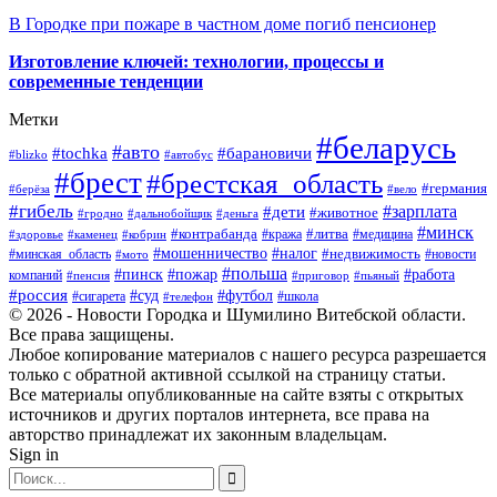
В Городке при пожаре в частном доме погиб пенсионер
Изготовление ключей: технологии, процессы и
современные тенденции
Метки
#беларусь
#авто
#барановичи
#tochka
#blizko
#автобус
#брест
#брестская_область
#германия
#берёза
#вело
#гибель
#зарплата
#дети
#животное
#гродно
#дальнобойщик
#деньга
#минск
#контрабанда
#литва
#кража
#медицина
#здоровье
#каменец
#кобрин
#налог
#мошенничество
#недвижимость
#минская_область
#новости
#мото
#польша
#работа
#пинск
#пожар
компаний
#пенсия
#приговор
#пьяный
#россия
#суд
#футбол
#сигарета
#телефон
#школа
© 2026 - Новости Городка и Шумилино Витебской области.
Все права защищены.
Любое копирование материалов с нашего ресурса разрешается
только с обратной активной ссылкой на страницу статьи.
Все материалы опубликованные на сайте взяты с открытых
источников и других порталов интернета, все права на
авторство принадлежат их законным владельцам.
Sign in