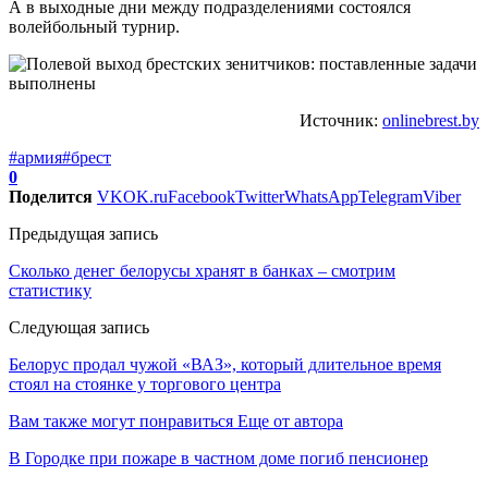
А в выходные дни между подразделениями состоялся
волейбольный турнир.
Источник:
onlinebrest.by
#армия
#брест
0
Поделится
VK
OK.ru
Facebook
Twitter
WhatsApp
Telegram
Viber
Предыдущая запись
Сколько денег белорусы хранят в банках – смотрим
статистику
Следующая запись
Белорус продал чужой «ВАЗ», который длительное время
стоял на стоянке у торгового центра
Вам также могут понравиться
Еще от автора
В Городке при пожаре в частном доме погиб пенсионер