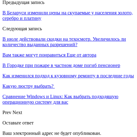
Предыдущая запись
В Беларуси изменили цены на скупаемые у населения золото,
серебро и платину
Следующая запись
В июле действовали скидки на техосмотр. Увеличилось ли
количество выданных разрешений?
Вам также могут понравиться
Еще от автора
В Городке при пожаре в частном доме погиб пенсионер
Как изменился подход к кузовному ремонту в последние годы
Какую люстру выбрать?
Сравнение Windows и Linux: Как выбрать подходящую
операционную систему для вас
Prev
Next
Оставьте ответ
Ваш электронный адрес не будет опубликован.