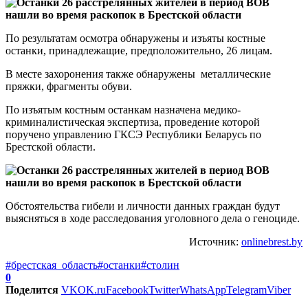
По результатам осмотра обнаружены и изъяты костные
останки, принадлежащие, предположительно, 26 лицам.
В месте захоронения также обнаружены металлические
пряжки, фрагменты обуви.
По изъятым костным останкам назначена медико-
криминалистическая экспертиза, проведение которой
поручено управлению ГКСЭ Республики Беларусь по
Брестской области.
Обстоятельства гибели и личности данных граждан будут
выясняться в ходе расследования уголовного дела о геноциде.
Источник:
onlinebrest.by
#брестская_область
#останки
#столин
0
Поделится
VK
OK.ru
Facebook
Twitter
WhatsApp
Telegram
Viber