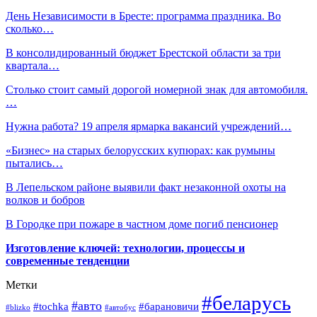
День Независимости в Бресте: программа праздника. Во
сколько…
В консолидированный бюджет Брестской области за три
квартала…
Столько стоит самый дорогой номерной знак для автомобиля.
…
Нужна работа? 19 апреля ярмарка вакансий учреждений…
«Бизнес» на старых белорусских купюрах: как румыны
пытались…
В Лепельском районе выявили факт незаконной охоты на
волков и бобров
В Городке при пожаре в частном доме погиб пенсионер
Изготовление ключей: технологии, процессы и
современные тенденции
Метки
#беларусь
#авто
#барановичи
#tochka
#blizko
#автобус