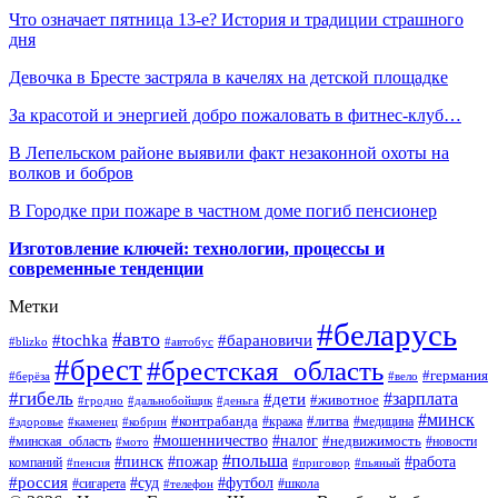
Что означает пятница 13-е? История и традиции страшного
дня
Девочка в Бресте застряла в качелях на детской площадке
За красотой и энергией добро пожаловать в фитнес-клуб…
В Лепельском районе выявили факт незаконной охоты на
волков и бобров
В Городке при пожаре в частном доме погиб пенсионер
Изготовление ключей: технологии, процессы и
современные тенденции
Метки
#беларусь
#авто
#барановичи
#tochka
#blizko
#автобус
#брест
#брестская_область
#германия
#берёза
#вело
#гибель
#зарплата
#дети
#животное
#гродно
#дальнобойщик
#деньга
#минск
#контрабанда
#литва
#кража
#медицина
#здоровье
#каменец
#кобрин
#налог
#мошенничество
#недвижимость
#минская_область
#новости
#мото
#польша
#работа
#пинск
#пожар
компаний
#пенсия
#приговор
#пьяный
#россия
#суд
#футбол
#сигарета
#телефон
#школа