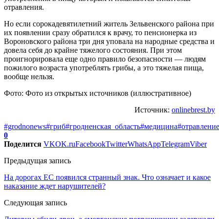
отравления.
Но если сорокадевятилетний житель Зельвенского района при
их появлении сразу обратился к врачу, то пенсионерка из
Вороновского района три дня уповала на народные средства и
довела себя до крайне тяжелого состояния. При этом
проигнорировала еще одно правило безопасности — людям
пожилого возраста употреблять грибы, а это тяжелая пища,
вообще нельзя.
Фото: Фото из открытых источников (иллюстративное)
Источник:
onlinebrest.by
#grodnonews
#гриб
#гродненская_область
#медицина
#отравлени
0
Поделится
VK
OK.ru
Facebook
Twitter
WhatsApp
Telegram
Viber
Предыдущая запись
На дорогах ЕС появился странный знак. Что означает и какое
наказание ждет нарушителей?
Следующая запись