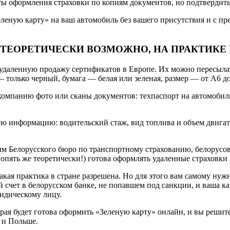
ы оформления страховки по копиям документов, но подтвердить 
Зеленую карту» на ваш автомобиль без вашего присутствия и с 
 ТЕОРЕТИЧЕСКИ ВОЗМОЖНО, НА ПРАКТИК
 удаленную продажу сертификатов в Европе. Их можно пересылать
 только черный, бумага — белая или зеленая, размер — от А6 д
омпанию фото или сканы документов: техпаспорт на автомобиль 
 информацию: водительский стаж, вид топлива и объем двигате
м Белорусского бюро по транспортному страхованию, белорусов
(опять же теоретически!) готова оформлять удаленные страховки
акая практика в стране разрешена. Но для этого вам самому нужн
счет в белорусском банке, не попавшем под санкции, и ваша кар
ридическому лицу.
ая будет готова оформить «Зеленую карту» онлайн, и вы решите
 и Польше.