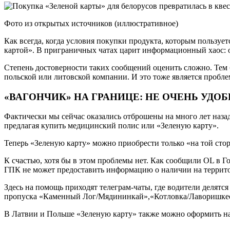
Фото из открытых источников (иллюстративное)
Как всегда, когда условия покупки продукта, которым пользует
картой». В приграничных чатах царит информационный хаос: о
Степень достоверности таких сообщений оценить сложно. Тем б
польской или литовской компании. И это тоже является проблем
«ВАГОНЧИК» НА ГРАНИЦЕ: НЕ ОЧЕНЬ УДОБ
Фактически мы сейчас оказались отброшены на много лет назад
предлагая купить медицинский полис или «Зеленую карту».
Теперь «Зеленую карту» можно приобрести только «на той стор
К счастью, хотя бы в этом проблемы нет. Как сообщили OL в 
ГПК не может предоставить информацию о наличии на территор
Здесь на помощь приходят телеграм-чаты, где водители делятся
пропуска «Каменный Лог/Мядининкай»,«Котловка/Лаворишкес»,
В Латвии и Польше «Зеленую карту» также можно оформить н