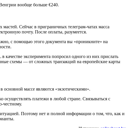
 Венгрии вообще больше €240.
х мастей. Сейчас в приграничных телеграм-чатах масса
ктронную почту. После оплаты, разумеется.
ожно, с помощью этого документа вы «проникните» на
ности.
 в качестве эксперимента попросил одного из них прислать
анные схемы — от сложных транзакций на европейские карты
 в основной массе являются «экзотическими».
ко осуществлять платежи в любой стране. Связываться с
о-честному.
ситуацией. Поэтому нет и полной информации о том, что, как и
рианты.