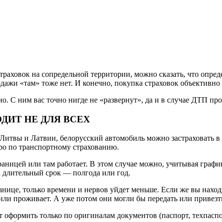
раховок на сопредельной территории, можно сказать, что опреде
ажи «там» тоже нет. И конечно, покупка страховок объективно 
. С ним вас точно нигде не «развернут», да и в случае ДТП про
ДИТ НЕ ДЛЯ ВСЕХ
твы и Латвии, белорусский автомобиль можно застраховать в оф
ро по транспортному страхованию.
границей или там работает. В этом случае можно, учитывая граф
а длительный срок — полгода или год.
ранице, только времени и нервов уйдет меньше. Если же вы нахо
 или проживает. А уже потом они могли бы передать или привезти
 оформить только по оригиналам документов (паспорт, техпаспор