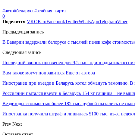
#авто
#беларусь
#зелёная_карта
0
Поделится
VK
OK.ru
Facebook
Twitter
WhatsApp
Telegram
Viber
Предыдущая запись
В Баварии задержали белоруса с тысячей пачек кофе стоимостью
Следующая запись
Последний звонок прозвенел для 9,5 тыс. одиннадцатиклассник
Вам также могут понравиться
Еще от автора
Иностранец при въезде в Беларусь хотел обмануть таможню. В 
Россиянин пытался ввезти в Беларусь 154 кг гашиша – не выш
Вездеходы стоимостью более 185 тыс. рублей пытались незакон
Иностранка получила штраф и лишилась $100 тыс. из-за неде
Prev
Next
Оставьте ответ