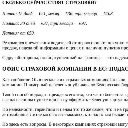
СКОЛЬКО СЕЙЧАС СТОЯТ СТРАХОВКИ?
Литва: 15 дней — €21, месяц — €36, три месяца — €108.
Польша: 30 дней — €37, три месяца — €97.
Латвия: от €50.
Резюмируя впечатления водителей от первого опыта покупки ст
продаж, надежной информации о ценах и наличии пунктов прод
С другой стороны, полис, купленный на границе, — это надежно
ОФИС СТРАХОВОЙ КОМПАНИИ В ЕС: ПОДХО
Как сообщили OL в нескольких страховых компаниях Польши, Ли
компании. Примерный перечень опубликовало Белорусское бю
Такой способ подходит прежде всего тем, кто часто бывает за 
вас населенном пункте или сразу оформить «Зеленую карту» н
По надежности, гарантиям и ценам это то же самое, что и на г
автомобиль в Литве кого-то из знакомых, кто часто там бывает
Но здесь есть вопросы. В некоторых компаниях страховки могут