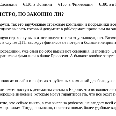
 В Словакии — €130, в Эстонии — €155, в Финляндии — €180, а в
СТРО, НО ЗАКОННО ЛИ?
руси, так это зарубежные страховые компании и посредники все
щают выслать готовый документ в pdf-формате прямо вам на эле
щую страховку вы в итоге получите или «пустышку», нет. Возм
то в случае ДТП вас ждут финансовые потери и большие неприят
осредники, уже сами по себе вызывают сомнения. Например, OL
 украинской фамилией в банке Брюсселя. А бывают вообще запут
 полиса» онлайн и в офисах зарубежных компаний для белорусов
ли имеет доступ к денежным счетам в Европе, что позволяет лег
орошие знакомые, которые могут гарантировать, что все будет п
но, что сейчас никто, в том числе за рубежом, не владеет всей 
м правилам. Тогда, возможно, появятся новые, более удобные ва