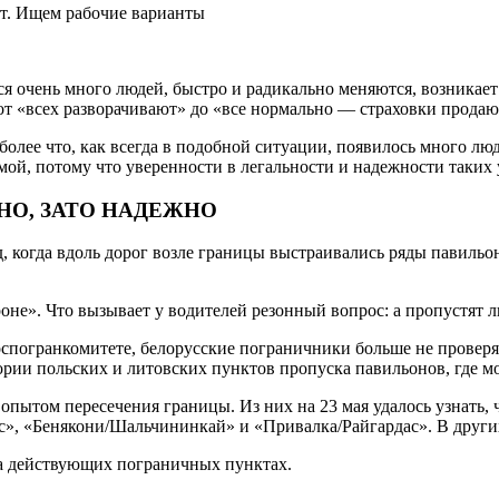
ся очень много людей, быстро и радикально меняются, возникает
т «всех разворачивают» до «все нормально — страховки продаю
олее что, как всегда в подобной ситуации, появилось много лю
ой, потому что уверенности в легальности и надежности таких у
НО, ЗАТО НАДЕЖНО
, когда вдоль дорог возле границы выстраивались ряды павильо
оне». Что вызывает у водителей резонный вопрос: а пропустят л
Госпогранкомитете, белорусские пограничники больше не провер
ии польских и литовских пунктов пропуска павильонов, где мо
 опытом пересечения границы. Из них на 23 мая удалось узнать,
 «Бенякони/Шальчининкай» и «Привалка/Райгардас». В других 
а действующих пограничных пунктах.