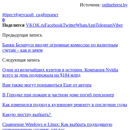
Источник:
onlinebrest.by
#брест
#детский_сад
#проект
0
Поделится
VK
OK.ru
Facebook
Twitter
WhatsApp
Telegram
Viber
Предыдущая запись
Банки Беларуси вводят огромные комиссии по валютным
счетам – как и зачем
Следующая запись
Один из величайших взлетов в истории. Компания Nvidia
всего за день подорожала на $184 млрд
Вам также могут понравиться
Еще от автора
В Городке при пожаре в частном доме погиб пенсионер
Как изменился подход к кузовному ремонту в последние годы
Какую люстру выбрать?
Сравнение Windows и Linux: Как выбрать подходящую
операционную систему для вас