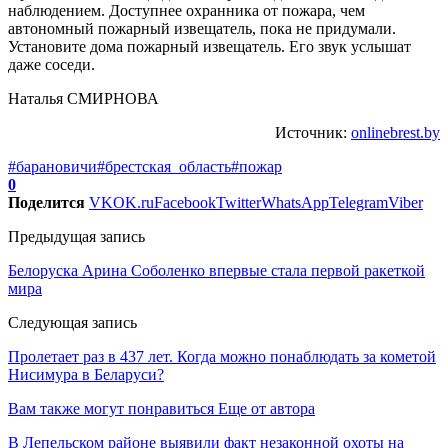
наблюдением. Доступнее охранника от пожара, чем
автономный пожарный извещатель, пока не придумали.
Установите дома пожарный извещатель. Его звук услышат
даже соседи.
Наталья СМИРНОВА
Источник:
onlinebrest.by
#барановичи
#брестская_область
#пожар
0
Поделится
VK
OK.ru
Facebook
Twitter
WhatsApp
Telegram
Viber
Предыдущая запись
Белоруска Арина Соболенко впервые стала первой ракеткой
мира
Следующая запись
Пролетает раз в 437 лет. Когда можно понаблюдать за кометой
Нисимура в Беларуси?
Вам также могут понравиться
Еще от автора
В Лепельском районе выявили факт незаконной охоты на