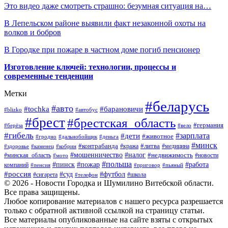
Это видео даже смотреть страшно: безумная ситуация на…
В Лепельском районе выявили факт незаконной охоты на
волков и бобров
В Городке при пожаре в частном доме погиб пенсионер
Изготовление ключей: технологии, процессы и
современные тенденции
Метки
#беларусь
#авто
#барановичи
#tochka
#blizko
#автобус
#брест
#брестская_область
#германия
#берёза
#вело
#гибель
#зарплата
#дети
#животное
#гродно
#дальнобойщик
#деньга
#минск
#контрабанда
#литва
#кража
#медицина
#здоровье
#каменец
#кобрин
#налог
#мошенничество
#недвижимость
#минская_область
#новости
#мото
#польша
#работа
#пинск
#пожар
компаний
#пенсия
#приговор
#пьяный
#россия
#суд
#футбол
#сигарета
#телефон
#школа
© 2026 - Новости Городка и Шумилино Витебской области.
Все права защищены.
Любое копирование материалов с нашего ресурса разрешается
только с обратной активной ссылкой на страницу статьи.
Все материалы опубликованные на сайте взяты с открытых