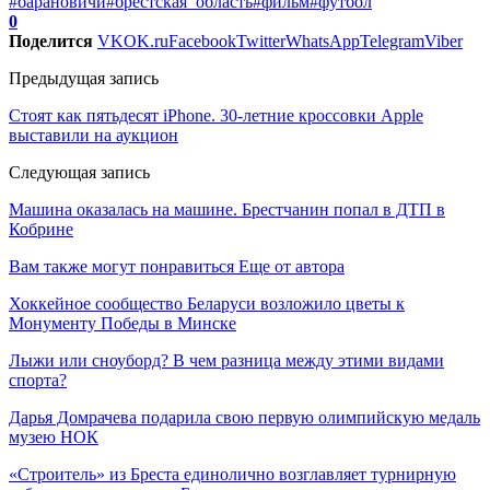
#барановичи
#брестская_область
#фильм
#футбол
0
Поделится
VK
OK.ru
Facebook
Twitter
WhatsApp
Telegram
Viber
Предыдущая запись
Стоят как пятьдесят iPhone. 30-летние кроссовки Apple
выставили на аукцион
Следующая запись
Машина оказалась на машине. Брестчанин попал в ДТП в
Кобрине
Вам также могут понравиться
Еще от автора
Хоккейное сообщество Беларуси возложило цветы к
Монументу Победы в Минске
Лыжи или сноуборд? В чем разница между этими видами
спорта?
Дарья Домрачева подарила свою первую олимпийскую медаль
музею НОК
«Строитель» из Бреста единолично возглавляет турнирную