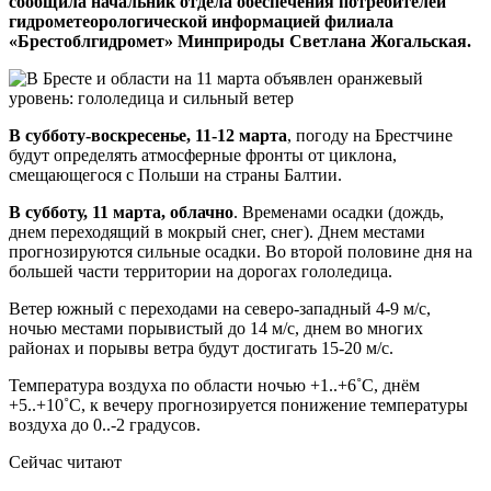
сообщила начальник отдела обеспечения потребителей
гидрометеорологической информацией филиала
«Брестоблгидромет» Минприроды Светлана Жогальская.
В субботу-воскресенье, 11-12 марта
, погоду на Брестчине
будут определять атмосферные фронты от циклона,
смещающегося с Польши на страны Балтии.
В субботу, 11 марта, облачно
. Временами осадки (дождь,
днем переходящий в мокрый снег, снег). Днем местами
прогнозируются сильные осадки. Во второй половине дня на
большей части территории на дорогах гололедица.
Ветер южный с переходами на северо-западный 4-9 м/с,
ночью местами порывистый до 14 м/с, днем во многих
районах и порывы ветра будут достигать 15-20 м/с.
Температура воздуха по области ночью +1..+6˚С, днём
+5..+10˚С, к вечеру прогнозируется понижение температуры
воздуха до 0..-2 градусов.
Сейчас читают