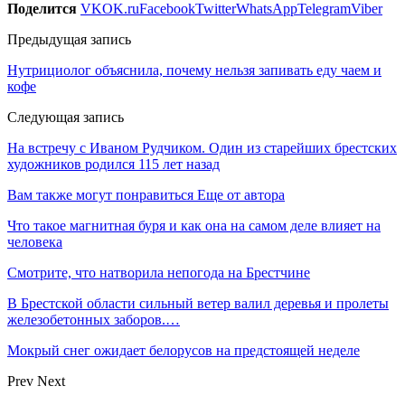
Поделится
VK
OK.ru
Facebook
Twitter
WhatsApp
Telegram
Viber
Предыдущая запись
Нутрициолог объяснила, почему нельзя запивать еду чаем и
кофе
Следующая запись
На встречу с Иваном Рудчиком. Один из старейших брестских
художников родился 115 лет назад
Вам также могут понравиться
Еще от автора
Что такое магнитная буря и как она на самом деле влияет на
человека
Смотрите, что натворила непогода на Брестчине
В Брестской области сильный ветер валил деревья и пролеты
железобетонных заборов.…
Мокрый снег ожидает белорусов на предстоящей неделе
Prev
Next