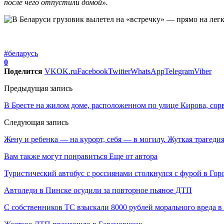
после чего отпустили домой».
#беларусь
0
Поделится
VK
OK.ru
Facebook
Twitter
WhatsApp
Telegram
Viber
Предыдущая запись
В Бресте на жилом доме, расположенном по улице Кирова, сор
Следующая запись
Жену и ребенка — на курорт, себя — в могилу. Жуткая трагеди
Вам также могут понравиться
Еще от автора
Туристический автобус с россиянами столкнулся с фурой в Гор
Автоледи в Пинске осудили за повторное пьяное ДТП
С собственников ТС взыскали 8000 рублей морального вреда 