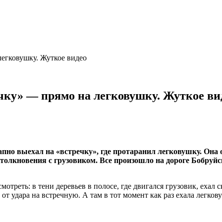
легковушку. Жуткое видео
ечку» — прямо на легковушку. Жуткое ви
апно выехал на «встречку», где протаранил легковушку. Она 
столкновения с грузовиком. Все произошло на дороге Бобру
треть: в тени деревьев в полосе, где двигался грузовик, ехал 
т удара на встречную. А там в тот момент как раз ехала легков