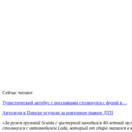
Сейчас читают
Туристический автобус с россиянами столкнулся с фурой в…
Автоледи в Пинске осудили за повторное пьяное ДТП
«За рулем грузовой Scania с цистерной находился 40-летний му
столкнулся с автомобилем Lada, который от удара оказался в