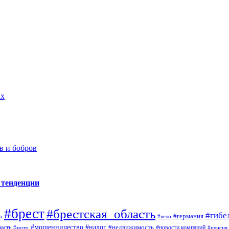
ах
в и бобров
 тенденции
#брест
#брестская_область
#гибе
#германия
а
#вело
#налог
#мошенничество
#недвижимость
асть
#новости компаний
#мото
#пенсия