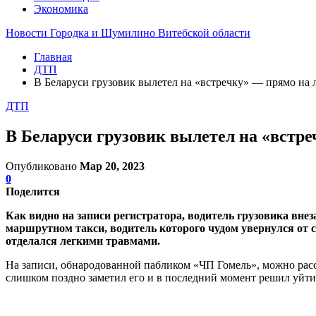
Экономика
Новости Городка и Шумилино Витебской области
Главная
ДТП
В Беларуси грузовик вылетел на «встречку» — прямо на 
ДТП
В Беларуси грузовик вылетел на «встр
Опубликовано
Мар 20, 2023
0
Поделится
Как видно на записи регистратора, водитель грузовика внез
маршрутном такси, водитель которого чудом увернулся от 
отделался легкими травмами.
На записи, обнародованной пабликом «ЧП Гомель», можно рассмо
слишком поздно заметил его и в последний момент решил уйти о