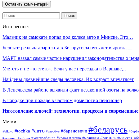
Интересное:
Мальчик на самокате попал под колеса авто в Минске. Это…
Белстат: реальная зарплата в Беларуси за пять лет выросла…
МАРТ назвал самые частые нарушения законодательства о цен
Улететь и не «влететь». Если у вас пересадка в Варшаве,…
Найдены древнейшие следы человека. Их возраст впечатляет
В Лепельском районе выявили факт незаконной охоты на волко
В Городке при пожаре в частном доме погиб пенсионер
Изготовление ключей: технологии, процессы и современные
Метки
#беларусь
#авто
#барановичи
#tochka
#blizko
#берёз
#автобус
#минск
#контрабанда
#литва
#кража
#медицина
#минская_обл
#каменец
#кобрин