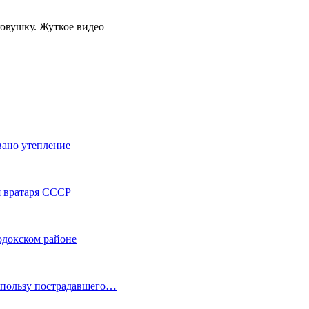
вано утепление
я вратаря СССР
одокском районе
в пользу пострадавшего…