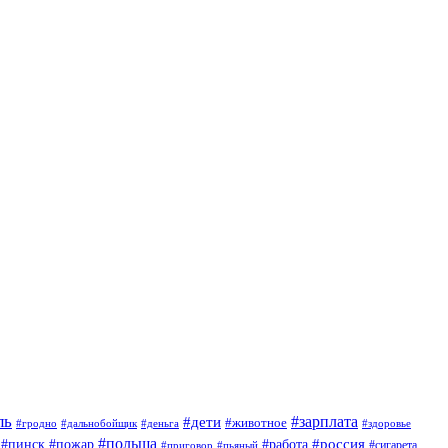
ль
#зарплата
#дети
#животное
#гродно
#дальнобойщик
#деньга
#здоровье
#польша
#россия
#работа
#пинск
#пожар
#приговор
#сигарета
#пьяный