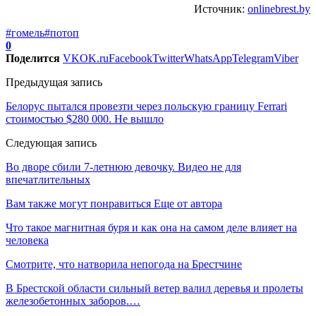
Источник:
onlinebrest.by
#гомель
#потоп
0
Поделится
VK
OK.ru
Facebook
Twitter
WhatsApp
Telegram
Viber
Предыдущая запись
Белорус пытался провезти через польскую границу Ferrari
стоимостью $280 000. Не вышло
Следующая запись
Во дворе сбили 7-летнюю девочку. Видео не для
впечатлительных
Вам также могут понравиться
Еще от автора
Что такое магнитная буря и как она на самом деле влияет на
человека
Смотрите, что натворила непогода на Брестчине
В Брестской области сильный ветер валил деревья и пролеты
железобетонных заборов.…