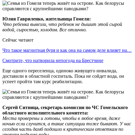
Юлия Гавриленко,
ж
ительница Гомеля:
Что ребенка вывезли, что ребенок не дышит этой сырой
водой, сыростью, холодом. Все отлично.
Сейчас читают
Что такое магнитная буря и как она на самом деле влияет на…
Смотрите, что натворила непогода на Брестчине
Еще одного переселенца, одиноко живущего инвалида,
доставили в областной госпиталь. Пока не сойдет вода, он
успеет пройти там курс реабилитации.
Сергей
С
итница, секретарь комиссии по
ЧС
Г
омельского
о
бластного исполнительного комитета:
Места проверены и готовы, чтобы в любое время, даже
ночью если случится, а такие ситуации тоже бывают. У нас
сегодня часть дамб подошло к критическим отметкам по
уровням подъема воды.