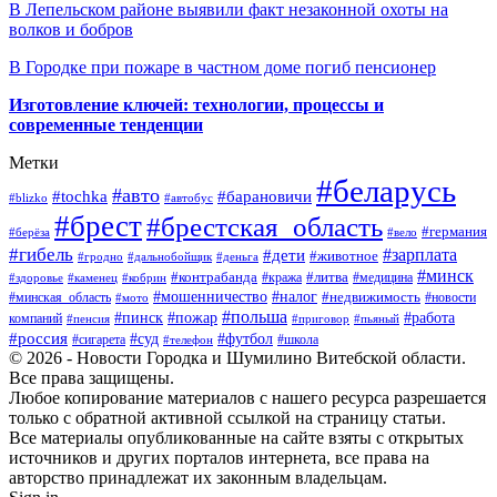
В Лепельском районе выявили факт незаконной охоты на
волков и бобров
В Городке при пожаре в частном доме погиб пенсионер
Изготовление ключей: технологии, процессы и
современные тенденции
Метки
#беларусь
#авто
#барановичи
#tochka
#blizko
#автобус
#брест
#брестская_область
#германия
#берёза
#вело
#гибель
#зарплата
#дети
#животное
#гродно
#дальнобойщик
#деньга
#минск
#контрабанда
#литва
#кража
#медицина
#здоровье
#каменец
#кобрин
#налог
#мошенничество
#недвижимость
#минская_область
#новости
#мото
#польша
#работа
#пинск
#пожар
компаний
#пенсия
#приговор
#пьяный
#россия
#суд
#футбол
#сигарета
#телефон
#школа
© 2026 - Новости Городка и Шумилино Витебской области.
Все права защищены.
Любое копирование материалов с нашего ресурса разрешается
только с обратной активной ссылкой на страницу статьи.
Все материалы опубликованные на сайте взяты с открытых
источников и других порталов интернета, все права на
авторство принадлежат их законным владельцам.