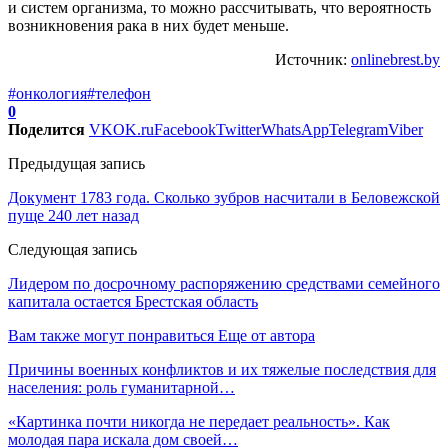
и систем организма, то можно рассчитывать, что вероятность
возникновения рака в них будет меньше.
Источник:
onlinebrest.by
#онкология
#телефон
0
Поделится
VK
OK.ru
Facebook
Twitter
WhatsApp
Telegram
Viber
Предыдущая запись
Документ 1783 года. Сколько зубров насчитали в Беловежской
пуще 240 лет назад
Следующая запись
Лидером по досрочному распоряжению средствами семейного
капитала остается Брестская область
Вам также могут понравиться
Еще от автора
Причины военных конфликтов и их тяжелые последствия для
населения: роль гуманитарной…
«Картинка почти никогда не передает реальность». Как
молодая пара искала дом своей…