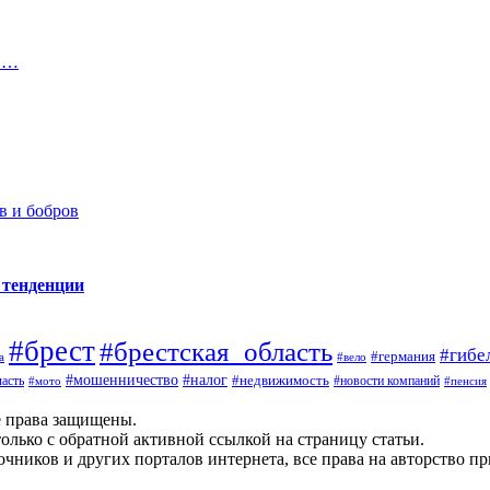
ой…
в и бобров
 тенденции
#брест
#брестская_область
#гибе
#германия
а
#вело
#налог
#мошенничество
#недвижимость
асть
#новости компаний
#мото
#пенсия
е права защищены.
олько с обратной активной ссылкой на страницу статьи.
чников и других порталов интернета, все права на авторство п