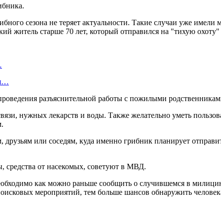
ибника.
ного сезона не теряет актуальности. Такие случаи уже имели ме
ий житель старше 70 лет, который отправился на "тихую охоту"
…
ая…
проведения разъяснительной работы с пожилыми родственникам
тв связи, нужных лекарств и воды. Также желательно уметь польз
.
ам, друзьям или соседям, куда именно грибник планирует отправи
ы, средства от насекомых, советуют в МВД.
 необходимо как можно раньше сообщить о случившемся в милици
поисковых мероприятий, тем больше шансов обнаружить человек