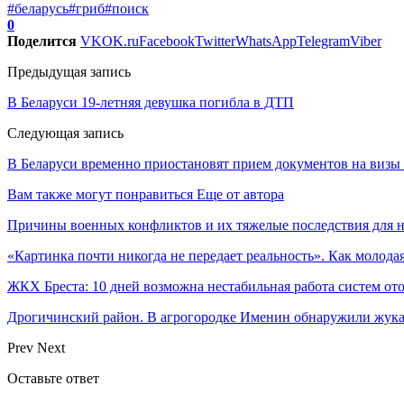
#беларусь
#гриб
#поиск
0
Поделится
VK
OK.ru
Facebook
Twitter
WhatsApp
Telegram
Viber
Предыдущая запись
В Беларуси 19-летняя девушка погибла в ДТП
Следующая запись
В Беларуси временно приостановят прием документов на визы 
Вам также могут понравиться
Еще от автора
Причины военных конфликтов и их тяжелые последствия для 
«Картинка почти никогда не передает реальность». Как молода
ЖКХ Бреста: 10 дней возможна нестабильная работа систем о
Дрогичинский район. В агрогородке Именин обнаружили жука
Prev
Next
Оставьте ответ