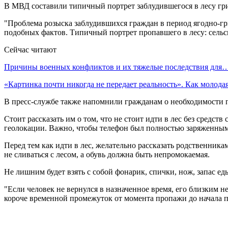
В МВД составили типичный портрет заблудившегося в лесу гр
"Проблема розыска заблудившихся граждан в период ягодно-гриб
подобных фактов. Типичный портрет пропавшего в лесу: сельск
Сейчас читают
Причины военных конфликтов и их тяжелые последствия для
«Картинка почти никогда не передает реальность». Как молод
В пресс-службе также напомнили гражданам о необходимости 
Стоит рассказать им о том, что не стоит идти в лес без средс
геолокации. Важно, чтобы телефон был полностью заряженным
Перед тем как идти в лес, желательно рассказать родственник
не сливаться с лесом, а обувь должна быть непромокаемая.
Не лишним будет взять с собой фонарик, спички, нож, запас ед
"Если человек не вернулся в назначенное время, его близким
короче временной промежуток от момента пропажи до начала 