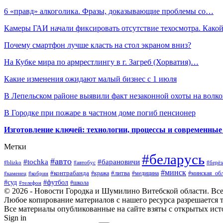
6 «правд» алкоголика. Фразы, доказывающие проблемы со…
Камеры ГАИ начали фиксировать отсутствие техосмотра. Как
Почему смартфон лучше класть на стол экраном вниз?
На Кубке мира по армрестлингу в г. Загреб (Хорватия)…
Какие изменения ожидают малый бизнес с 1 июля
В Лепельском районе выявили факт незаконной охоты на волко
В Городке при пожаре в частном доме погиб пенсионер
Изготовление ключей: технологии, процессы и современные
Метки
#беларусь
#авто
#барановичи
#tochka
#blizko
#берёз
#автобус
#минск
#контрабанда
#литва
#кража
#медицина
#минская_обл
#каменец
#кобрин
#суд
#футбол
#телефон
#школа
© 2026 - Новости Городка и Шумилино Витебской области. Вс
Любое копирование материалов с нашего ресурса разрешается т
Все материалы опубликованные на сайте взяты с открытых исто
Sign in