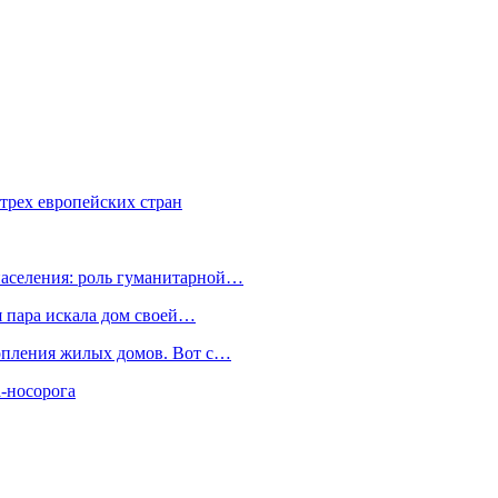
трех европейских стран
населения: роль гуманитарной…
я пара искала дом своей…
топления жилых домов. Вот с…
-носорога