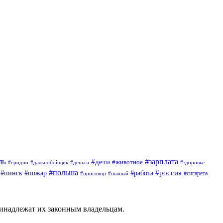
ль
#зарплата
#дети
#животное
#гродно
#дальнобойщик
#деньга
#здоровье
#польша
#россия
#работа
#пинск
#пожар
#приговор
#сигарета
#пьяный
ринадлежат их законным владельцам.