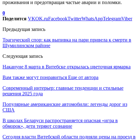
проживания и предотвращая частые аварии и поломки.
0
Поделится
VK
OK.ru
Facebook
Twitter
WhatsApp
Telegram
Viber
Предыдущая запись
Трагический спор: как выпивка на пари привела к смерти в
Шумилинском районе
Следующая запись
Накануне 8 марта в Витебске открылась цветочная ярмарка
Вам также могут понравиться
Еще от автора
Современный интерьер: главные тенденции и стильные
решения 2025 года
Популярные американские автомобили: легенды дорог из
США
В школах Беларуси распространяется опасная «игра в
обморок», дети теряют сознание
Сегодня власти Витебской области подняли цены на проезд в