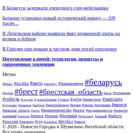
В Беларуси задержали очередного горе-мебельщика
Биткоин установил новый исторический рекорд — 109
тысяч…
В Лепельском районе выявили факт незаконной охоты на
волков и бобров
В Городке при пожаре в частном доме погиб пенсионер
Изготовление ключей: технологии, процессы и
современные тенденции
Метки
#беларусь
#авто
#барановичи
#tochka
#blizko
#автобус
#брест
#брестская_область
#германия
#берёза
#вело
#гибель
#зарплата
#дети
#животное
#гродно
#дальнобойщик
#деньга
#минск
#контрабанда
#литва
#кража
#медицина
#здоровье
#каменец
#кобрин
#налог
#мошенничество
#недвижимость
#минская_область
#новости
#мото
#польша
#работа
#пинск
#пожар
компаний
#пенсия
#приговор
#пьяный
#россия
#суд
#футбол
#сигарета
#телефон
#школа
© 2026 - Новости Городка и Шумилино Витебской области.
Все права защищены.