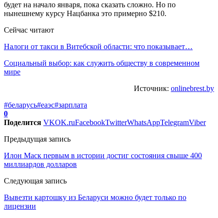
будет на начало января, пока сказать сложно. Но по
нынешнему курсу Нацбанка это примерно $210.
Сейчас читают
Налоги от такси в Витебской области: что показывает…
Социальный выбор: как служить обществу в современном
мире
Источник:
onlinebrest.by
#беларусь
#еаэс
#зарплата
0
Поделится
VK
OK.ru
Facebook
Twitter
WhatsApp
Telegram
Viber
Предыдущая запись
Илон Маск первым в истории достиг состояния свыше 400
миллиардов долларов
Следующая запись
Вывезти картошку из Беларуси можно будет только по
лицензии