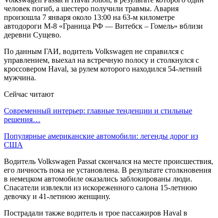
человек погиб, а шестеро получили травмы. Авария
произошла 7 января около 13:00 на 63-м километре
автодороги М-8 «Граница РФ — Витебск – Гомель» вблизи
деревни Сущево.
По данным ГАИ, водитель Volkswagen не справился с
управлением, выехал на встречную полосу и столкнулся с
кроссовером Haval, за рулем которого находился 54-летний
мужчина.
Сейчас читают
Современный интерьер: главные тенденции и стильные
решения…
Популярные американские автомобили: легенды дорог из
США
Водитель Volkswagen Passat скончался на месте происшествия,
его личность пока не установлена. В результате столкновения
в немецком автомобиле оказались заблокированы люди.
Спасатели извлекли из искореженного салона 15-летнюю
девочку и 41-летнюю женщину.
Пострадали также водитель и трое пассажиров Haval в