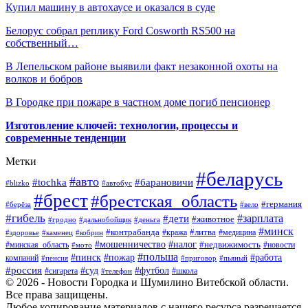
Купил машину в автохаусе и оказался в суде
Белорус собрал реплику Ford Cosworth RS500 на
собственный…
В Лепельском районе выявили факт незаконной охоты на
волков и бобров
В Городке при пожаре в частном доме погиб пенсионер
Изготовление ключей: технологии, процессы и
современные тенденции
Метки
#беларусь
#авто
#барановичи
#tochka
#blizko
#автобус
#брест
#брестская_область
#германия
#берёза
#вело
#гибель
#зарплата
#дети
#животное
#гродно
#дальнобойщик
#деньга
#минск
#контрабанда
#литва
#кража
#медицина
#здоровье
#каменец
#кобрин
#налог
#мошенничество
#недвижимость
#минская_область
#новости
#мото
#польша
#работа
#пинск
#пожар
компаний
#пенсия
#приговор
#пьяный
#россия
#суд
#футбол
#сигарета
#телефон
#школа
© 2026 - Новости Городка и Шумилино Витебской области.
Все права защищены.
Любое копирование материалов с нашего ресурса разрешается