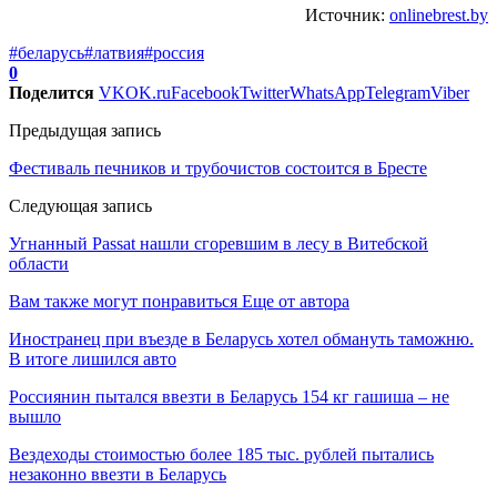
Источник:
onlinebrest.by
#беларусь
#латвия
#россия
0
Поделится
VK
OK.ru
Facebook
Twitter
WhatsApp
Telegram
Viber
Предыдущая запись
Фестиваль печников и трубочистов состоится в Бресте
Следующая запись
Угнанный Passat нашли сгоревшим в лесу в Витебской
области
Вам также могут понравиться
Еще от автора
Иностранец при въезде в Беларусь хотел обмануть таможню.
В итоге лишился авто
Россиянин пытался ввезти в Беларусь 154 кг гашиша – не
вышло
Вездеходы стоимостью более 185 тыс. рублей пытались
незаконно ввезти в Беларусь