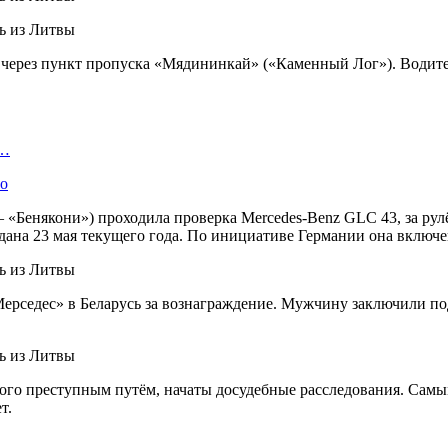
через пункт пропуска «Мядининкай» («Каменный Лог»). Водителя
В…
ло
«Бенякони») проходила проверка Mercedes-Benz GLC 43, за рул
одана 23 мая текущего года. По инициативе Германии она включ
ерседес» в Беларусь за вознаграждение. Мужчину заключили под
ого преступным путём, начаты досудебные расследования. Самы
т.