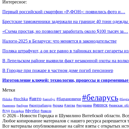
Интересное:
Первый российский смартфон «Р-ФОН»: появились фото и…
Брестские таможенники задержали на границе 40 тонн одежд
«Схема простая, но позволяет заработать около $100 тысяч за…
Налоги-2025 в Беларуси: что меняется в законодательстве
Поляка штрафуют, а он все равно в тайниках возит сигареты и
В Лепельском районе выявили факт незаконной охоты на волко
В Городке при пожаре в частном доме погиб пенсионер
Изготовление ключей: технологии, процессы и современные
Метки
#беларусь
#авто
#барановичи
#tochka
#blizko
#берёз
#автобус
#минск
#контрабанда
#литва
#кража
#медицина
#минская_обл
#каменец
#кобрин
#суд
#футбол
#телефон
#школа
© 2026 - Новости Городка и Шумилино Витебской области. Вс
Любое копирование материалов с нашего ресурса разрешается т
Все материалы опубликованные на сайте взяты с открытых исто