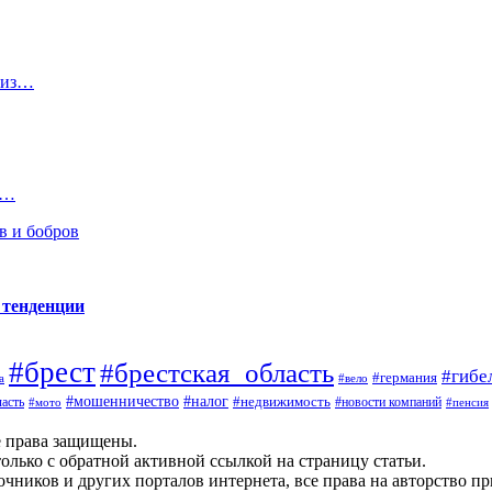
ы из…
з…
в и бобров
 тенденции
#брест
#брестская_область
#гибе
#германия
а
#вело
#налог
#мошенничество
#недвижимость
асть
#новости компаний
#мото
#пенсия
е права защищены.
олько с обратной активной ссылкой на страницу статьи.
чников и других порталов интернета, все права на авторство п