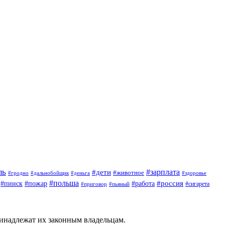
ль
#зарплата
#дети
#животное
#гродно
#дальнобойщик
#деньга
#здоровье
#польша
#россия
#работа
#пинск
#пожар
#приговор
#сигарета
#пьяный
ринадлежат их законным владельцам.