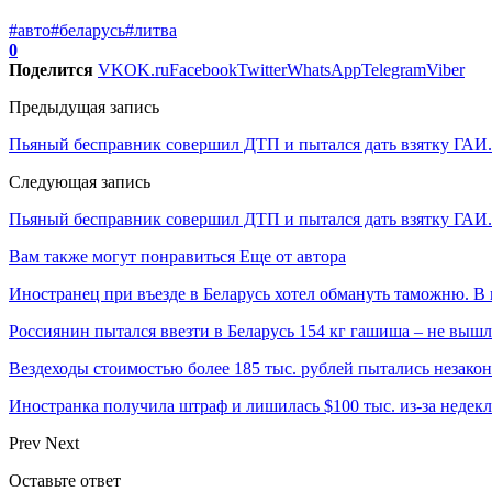
#авто
#беларусь
#литва
0
Поделится
VK
OK.ru
Facebook
Twitter
WhatsApp
Telegram
Viber
Предыдущая запись
Пьяный бесправник совершил ДТП и пытался дать взятку ГАИ.
Следующая запись
Пьяный бесправник совершил ДТП и пытался дать взятку ГАИ.
Вам также могут понравиться
Еще от автора
Иностранец при въезде в Беларусь хотел обмануть таможню. В 
Россиянин пытался ввезти в Беларусь 154 кг гашиша – не выш
Вездеходы стоимостью более 185 тыс. рублей пытались незакон
Иностранка получила штраф и лишилась $100 тыс. из-за неде
Prev
Next
Оставьте ответ