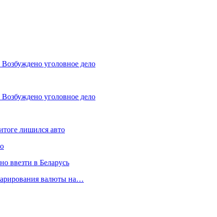
 Возбуждено уголовное дело
 Возбуждено уголовное дело
итоге лишился авто
ло
но ввезти в Беларусь
кларирования валюты на…