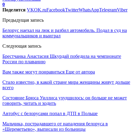
0
Поделится
VK
OK.ru
Facebook
Twitter
WhatsApp
Telegram
Viber
Предыдущая запись
Белорус наехал на люк и разбил автомобиль. Подал в суд на
коммунальщиков и выиграл
Следующая запись
Брестчанка Анастасия Шкурдай победила на чемпионате
России по плаванию
Вам также могут понравиться
Еще от автора
Стало известно, в какой стране мира женщины живут дольше
всего
Состояние Брюса Уиллиса ухудшилось: он больше не может
говорить, читать и ходить
Автобус с белорусами попал в ДТП в Польше
Мальчика, пострадавшего от нападения белоруса в
«Шереметьево», выписали из больницы