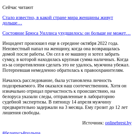
Сейчас читают
Стало известно, в какой стране мира женщины живут
дольше…
Состояние Брюса Уиллиса ухудшилось: он больше не может…
Инцидент произошел еще в середине октября 2022 года.
Неизвестный напал на женщину, когда она возвращалась
домой после работы. Он сел в ее машину и хотел забрать
сумку, в которой находилась крупная сумма наличных. Когда
из-за сопротивления сделать это не удалось, мужчина убежал.
Потерпевшая немедленно обратилась к правоохранителям.
Началось расследование, была установлена личность
подозреваемого. Им оказался наш соотечественник. Хотя он
изначально отрицал причастность к происшествию, на
белоруса указали следы, отправленные в лабораторию
судебной экспертизы. В пятницу 14 апреля мужчину
предварительно задержали на 3 месяца. Ему грозит до 12 лет
лишения свободы.
Источник:
onlinebrest.by
#беларусь
#польша