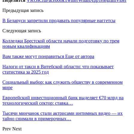
Поделится
VK
OK.ru
Facebook
Twitter
WhatsApp
Telegram
Viber
Предыдущая запись
В Беларуси запретили продавать популярные наггетсы
Следующая запись
Колледжи Брестской области начали подготовку по трем
новым квалификациям
Вам также могут понравиться
Еще от автора
Налоги от такси в Витебской области: что показывает
статистика за 2025 год
Социальный выбор: как служить обществу в современном
мире
Европейский инвестиционный банк выделяет €70 млрд на
технологический сектор: ставка…
Тысячи минчанок стали актрисами интимных видео — их
тайно снимали в примерочных…
Prev
Next