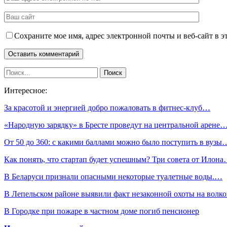
Сохраните мое имя, адрес электронной почты и веб-сайт в э
Интересное:
За красотой и энергией добро пожаловать в фитнес-клуб…
«Народную зарядку» в Бресте проведут на центральной арене
От 50 до 360: с какими баллами можно было поступить в вузы
Как понять, что стартап будет успешным? Три совета от Илон
В Беларуси признали опасными некоторые туалетные воды.…
В Лепельском районе выявили факт незаконной охоты на волко
В Городке при пожаре в частном доме погиб пенсионер