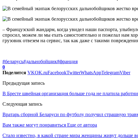
– Французский жандарм, когда увидел наши паспорта, улыбнулс
спросил, можем ли мы ехать самостоятельно и пожелал нам хор
грузовик отвезем на сервис, так как даже с такими поврежден
#беларусь
#дальнобойщик
#франция
0
Поделится
VK
OK.ru
Facebook
Twitter
WhatsApp
Telegram
Viber
Предыдущая запись
В Бресте швейная организация больше года не платила работни
Следующая запись
Вратарь сборной Беларуси по футболу получил страшную трав
Вам также могут понравиться
Еще от автора
Стало известно, в какой стране мира женщины живут дольше в