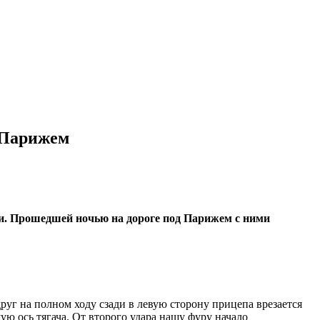
 Парижем
и. Прошедшей ночью на дороге под Парижем с ними
руг на полном ходу сзади в левую сторону прицепа врезается
щую ось тягача. От второго удара нашу фуру начало