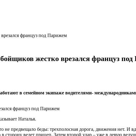
 врезался француз под Парижем
обойщиков жестко врезался француз под
 работают в семейном экипаже водителями- международникам
азывает Наталья.
о не предвещало беды: трехполосная дорога, движения нет. И вд
а в сторону ведет прицеп. Затем второй удар – уже в левую веду