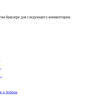
том браузере для следующего комментария.
…
…
а…
в и бобров