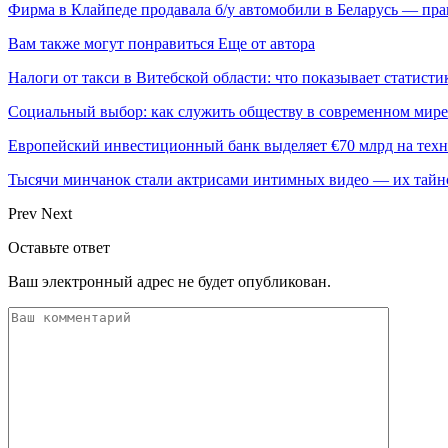
Фирма в Клайпеде продавала б/у автомобили в Беларусь — пр
Вам также могут понравиться
Еще от автора
Налоги от такси в Витебской области: что показывает статистик
Социальный выбор: как служить обществу в современном мире
Европейский инвестиционный банк выделяет €70 млрд на техн
Тысячи минчанок стали актрисами интимных видео — их тай
Prev
Next
Оставьте ответ
Ваш электронный адрес не будет опубликован.