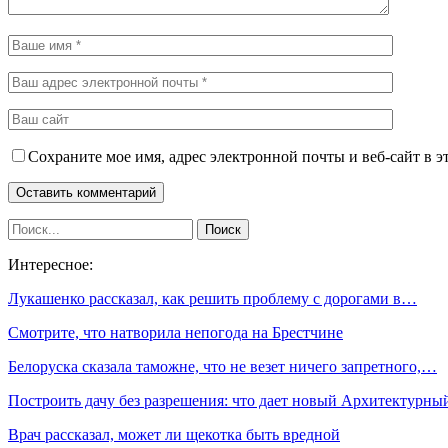
Сохраните мое имя, адрес электронной почты и веб-сайт в э
Интересное:
Лукашенко рассказал, как решить проблему с дорогами в…
Смотрите, что натворила непогода на Брестчине
Белоруска сказала таможне, что не везет ничего запретного,…
Построить дачу без разрешения: что дает новый Архитектурн
Врач рассказал, может ли щекотка быть вредной