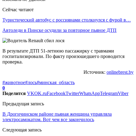
Сейчас читают
Туристический автобус с россиянами столкнулся с фурой в…
Автоледи в Пинске осудили за повторное пьяное ДТП
В результате ДТП 51-летнюю пассажирку с травмами
госпитализировали. По факту произошедшего проводится
проверка.
Источник:
onlinebrest.by
#животное
#лось
#минская_область
0
Поделится
VK
OK.ru
Facebook
Twitter
WhatsApp
Telegram
Viber
Предыдущая запись
В Дрогичинском районе пьяная женщина управляла
электросамокатом. Вот чем все закончилось
Следующая запись