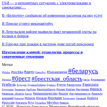
ГАИ — о непонятных ситуациях с электровеликами и
самокатами:…
В «Белпочте» сообщили об изменении расценок на ряд услуг
В Пинске сгорел микроавтобус
В Лепельском районе выявили факт незаконной охоты на
волков и бобров
В Городке при пожаре в частном доме погиб пенсионер
Изготовление ключей: технологии, процессы и
современные тенденции
Метки
#беларусь
#авто
#барановичи
#tochka
#blizko
#автобус
#брест
#брестская_область
#германия
#берёза
#вело
#гибель
#зарплата
#дети
#животное
#гродно
#дальнобойщик
#деньга
#минск
#контрабанда
#литва
#кража
#медицина
#здоровье
#каменец
#кобрин
#налог
#мошенничество
#недвижимость
#минская_область
#новости
#мото
#польша
#работа
#пинск
#пожар
компаний
#пенсия
#приговор
#пьяный
#россия
#суд
#футбол
#сигарета
#телефон
#школа
© 2026 - Новости Городка и Шумилино Витебской области.