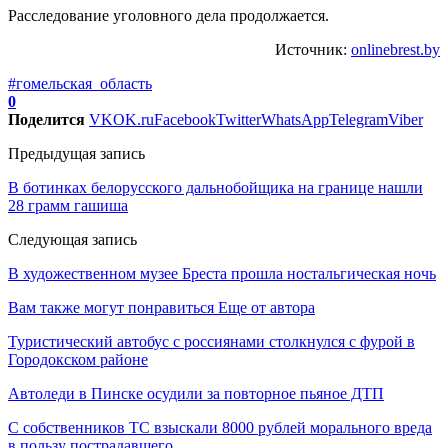
Расследование уголовного дела продолжается.
Источник:
onlinebrest.by
#гомельская_область
0
Поделится
VK
OK.ru
Facebook
Twitter
WhatsApp
Telegram
Viber
Предыдущая запись
В ботинках белорусского дальнобойщика на границе нашли
28 грамм гашиша
Следующая запись
В художественном музее Бреста прошла ностальгическая ночь
Вам также могут понравиться
Еще от автора
Туристический автобус с россиянами столкнулся с фурой в
Городокском районе
Автоледи в Пинске осудили за повторное пьяное ДТП
С собственников ТС взыскали 8000 рублей морального вреда
в пользу пострадавшего…