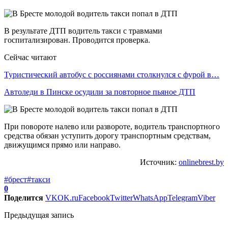
В результате ДТП водитель такси с травмами
госпитализирован. Проводится проверка.
Сейчас читают
Туристический автобус с россиянами столкнулся с фурой в…
Автоледи в Пинске осудили за повторное пьяное ДТП
При повороте налево или развороте, водитель транспортного
средства обязан уступить дорогу транспортным средствам,
движущимся прямо или направо.
Источник:
onlinebrest.by
#брест
#такси
0
Поделится
VK
OK.ru
Facebook
Twitter
WhatsApp
Telegram
Viber
Предыдущая запись