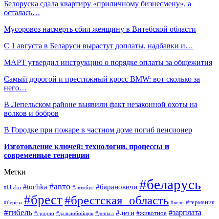
Белоруска сдала квартиру «приличному бизнесмену», а
осталась…
Мусоровоз насмерть сбил женщину в Витебской области
С 1 августа в Беларуси вырастут доплаты, надбавки и…
МАРТ утвердил инструкцию о порядке оплаты за общежития
Самый дорогой и престижный кросс BMW: вот сколько за
него…
В Лепельском районе выявили факт незаконной охоты на
волков и бобров
В Городке при пожаре в частном доме погиб пенсионер
Изготовление ключей: технологии, процессы и
современные тенденции
Метки
#беларусь
#авто
#барановичи
#tochka
#blizko
#автобус
#брест
#брестская_область
#германия
#берёза
#вело
#гибель
#зарплата
#дети
#животное
#гродно
#дальнобойщик
#деньга