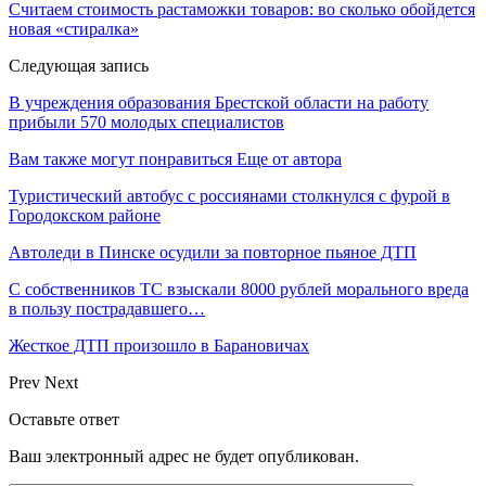
Cчитаем стоимость растаможки товаров: во сколько обойдется
новая «стиралка»
Следующая запись
В учреждения образования Брестской области на работу
прибыли 570 молодых специалистов
Вам также могут понравиться
Еще от автора
Туристический автобус с россиянами столкнулся с фурой в
Городокском районе
Автоледи в Пинске осудили за повторное пьяное ДТП
С собственников ТС взыскали 8000 рублей морального вреда
в пользу пострадавшего…
Жесткое ДТП произошло в Барановичах
Prev
Next
Оставьте ответ
Ваш электронный адрес не будет опубликован.