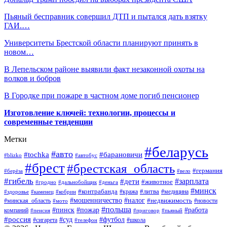
Пьяный бесправник совершил ДТП и пытался дать взятку
ГАИ.…
Университеты Брестской области планируют принять в
новом…
В Лепельском районе выявили факт незаконной охоты на
волков и бобров
В Городке при пожаре в частном доме погиб пенсионер
Изготовление ключей: технологии, процессы и
современные тенденции
Метки
#беларусь
#авто
#барановичи
#tochka
#blizko
#автобус
#брест
#брестская_область
#германия
#берёза
#вело
#гибель
#зарплата
#дети
#животное
#гродно
#дальнобойщик
#деньга
#минск
#контрабанда
#литва
#кража
#медицина
#здоровье
#каменец
#кобрин
#налог
#мошенничество
#недвижимость
#минская_область
#новости
#мото
#польша
#работа
#пинск
#пожар
компаний
#пенсия
#приговор
#пьяный
#россия
#суд
#футбол
#сигарета
#телефон
#школа