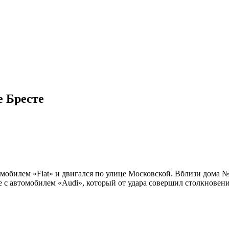
е Бресте
омобилем «Fiat» и двигался по улице Московской. Вблизи дома 
с автомобилем «Audi», который от удара совершил столкновение