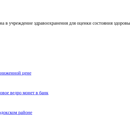
лена в учреждение здравоохранения для оценки состояния здоро
заниженной цене
овое ведро монет в банк
одокском районе