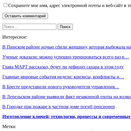
Сохраните мое имя, адрес электронной почты и веб-сайт в э
Интересное:
В Пинском районе ночью сбили женщину, которая выбежала 
Ученые доказали: можно успешно тренироваться всего раз в…
Глава МАРТ рассказал, будет ли дефицит сахара в этом году
Главные мировые события недели: кризисы, конфликты и…
В Бресте представили нового руководителя управления…
В Лепельском районе выявили факт незаконной охоты на волко
В Городке при пожаре в частном доме погиб пенсионер
Изготовление ключей: технологии, процессы и современные
Метки