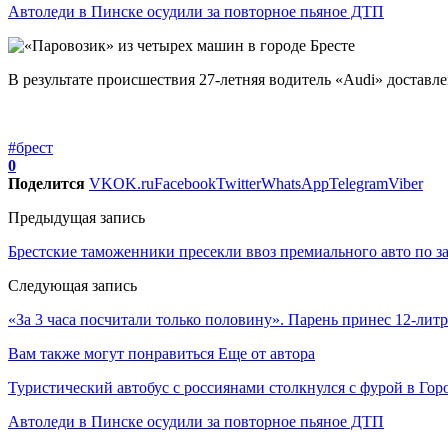
Автоледи в Пинске осудили за повторное пьяное ДТП
В результате происшествия 27-летняя водитель «Audi» достав
#брест
0
Поделится
VK
OK.ru
Facebook
Twitter
WhatsApp
Telegram
Viber
Предыдущая запись
Брестские таможенники пресекли ввоз премиального авто по 
Следующая запись
«За 3 часа посчитали только половину». Парень принес 12-литр
Вам также могут понравиться
Еще от автора
Туристический автобус с россиянами столкнулся с фурой в Гор
Автоледи в Пинске осудили за повторное пьяное ДТП