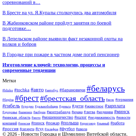
соревнований в…
В Бресте на ул. Я.Купалы столкнулись два автомобиля
В Жабинковском районе пройдут занятия по боевой
подготовке…
В Лепельском районе выявили факт незаконной охоты на
волков и бобров
В Городке при пожаре в частном доме погиб пенсионер
Изготовление ключей: технологии, процессы и
современные тенденции
Метки
#беларусь
#авто
#барановичи
#tochka
#blizko
#автобус
#брест
#брестская_область
#германия
#берёза
#вело
#гибель
#зарплата
#дети
#животное
#гродно
#дальнобойщик
#деньга
#минск
#контрабанда
#литва
#кража
#медицина
#здоровье
#каменец
#кобрин
#налог
#мошенничество
#недвижимость
#минская_область
#новости
#мото
#польша
#работа
#пинск
#пожар
компаний
#пенсия
#приговор
#пьяный
#россия
#суд
#футбол
#сигарета
#телефон
#школа
© 2026 - Новости Городка и Шумилино Витебской области.