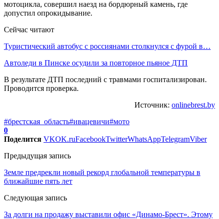
мотоцикла, совершил наезд на бордюрный камень, где
допустил опрокидывание.
Сейчас читают
Туристический автобус с россиянами столкнулся с фурой в…
Автоледи в Пинске осудили за повторное пьяное ДТП
В результате ДТП последний с травмами госпитализирован.
Проводится проверка.
Источник:
onlinebrest.by
#брестская_область
#ивацевичи
#мото
0
Поделится
VK
OK.ru
Facebook
Twitter
WhatsApp
Telegram
Viber
Предыдущая запись
Земле предрекли новый рекорд глобальной температуры в
ближайшие пять лет
Следующая запись
За долги на продажу выставили офис «Динамо-Брест». Этому