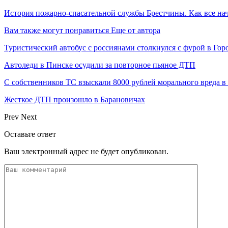
История пожарно-спасательной службы Брестчины. Как все н
Вам также могут понравиться
Еще от автора
Туристический автобус с россиянами столкнулся с фурой в Гор
Автоледи в Пинске осудили за повторное пьяное ДТП
С собственников ТС взыскали 8000 рублей морального вреда 
Жесткое ДТП произошло в Барановичах
Prev
Next
Оставьте ответ
Ваш электронный адрес не будет опубликован.