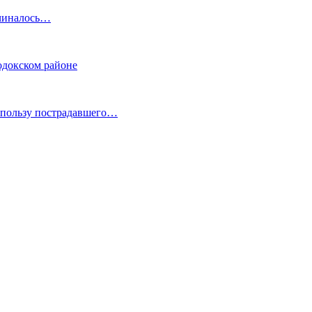
ачиналось…
одокском районе
в пользу пострадавшего…