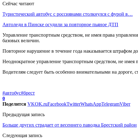
Сейчас читают
Туристический автобус с россиянами столкнулся с фурой в…
Автоледи в Пинске осудили за повторное пьяное ДТП
Управление транспортным средством, не имея права управления,
базовых величин.
Повторное нарушение в течение года наказывается штрафом д
Неоднократное управление транспортным средством, не имея п
Водителям следует быть особенно внимательными на дороге, с
#автобус
#брест
0
Поделится
VK
OK.ru
Facebook
Twitter
WhatsApp
Telegram
Viber
Предыдущая запись
Больше других страдает от весеннего паводка Брестский район
Следующая запись