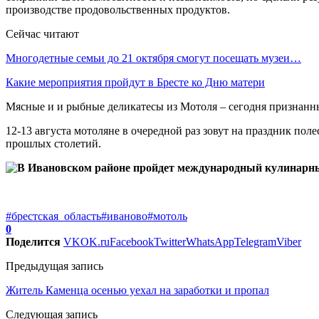
производстве продовольственных продуктов.
Сейчас читают
Многодетные семьи до 21 октября смогут посещать музеи…
Какие мероприятия пройдут в Бресте ко Дню матери
Мясные и и рыбные деликатесы из Мотоля – сегодня признанн
12-13 августа мотоляне в очередной раз зовут на праздник по
прошлых столетий.
#брестская_область
#иваново
#мотоль
0
Поделится
VK
OK.ru
Facebook
Twitter
WhatsApp
Telegram
Viber
Предыдущая запись
Житель Каменца осенью уехал на заработки и пропал
Следующая запись