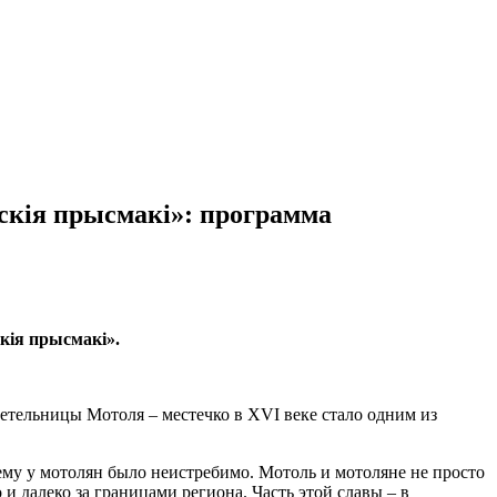
кія прысмакі»: программа
кія прысмакі».
етельницы Мотоля – местечко в XVI веке стало одним из
ему у мотолян было неистребимо. Мотоль и мотоляне не просто
и далеко за границами региона. Часть этой славы – в