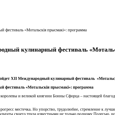
й фестиваль «Мотальскія прысмакі»: программа
родный кулинарный фестиваль «Мотальс
пройдет ХII Международный кулинарный фестиваль «Мотальс
 королевы и великой княгини Бонны Сфорца – настоящей благод
огресс местечка. Но упорство, трудолюбие, стремление к лучш
льтаты своего труда известными не только родному Полесью, но 