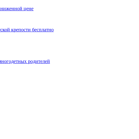
заниженной цене
тской крепости бесплатно
 многодетных родителей