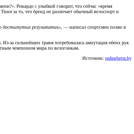
мени?». Рикардо с улыбкой говорит, что сейчас «время
issot за то, что бренд не различает обычный велоспорт и
 о достигнутых результатах»,
— написал спортсмен позже в
м. Из-за сильнейших травм потребовалась ампутация обеих рук
атным чемпионом мира по велогонкам.
Источник:
onlinebrest.by