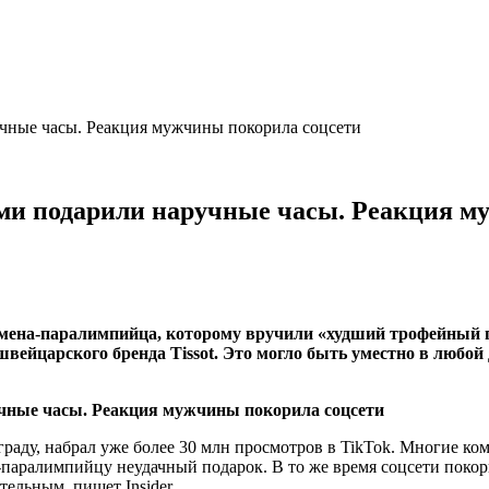
чные часы. Реакция мужчины покорила соцсети
и подарили наручные часы. Реакция м
мена-паралимпийца, которому вручили «худший трофейный по
вейцарского бренда Tissot. Это могло быть уместно в любой 
граду, набрал уже более 30 млн просмотров в TikTok. Многие ко
паралимпийцу неудачный подарок. В то же время соцсети покор
тельным, пишет Insider.