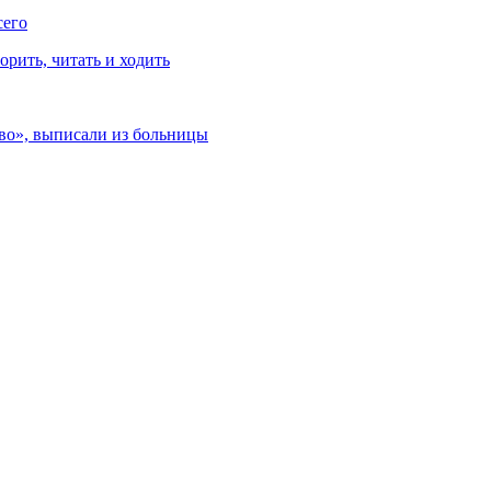
сего
рить, читать и ходить
ево», выписали из больницы