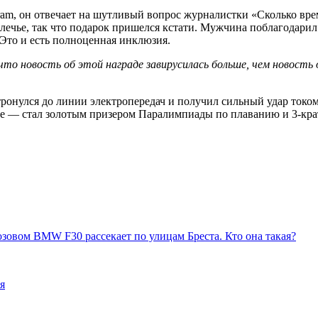
gram, он отвечает на шутливый вопрос журналистки «Сколько вре
ечье, так что подарок пришелся кстати. Мужчина поблагодарил T
Это и есть полноценная инклюзия.
то новость об этой награде завирусилась больше, чем новость
отронулся до линии электропередач и получил сильный удар токо
рте — стал золотым призером Паралимпиады по плаванию и 3-кр
овом BMW F30 рассекает по улицам Бреста. Кто она такая?
я