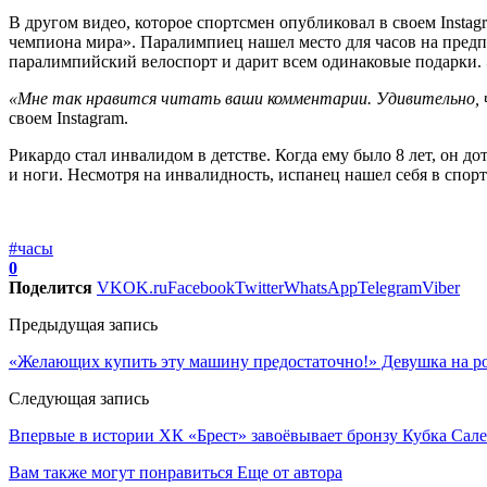
В другом видео, которое спортсмен опубликовал в своем Insta
чемпиона мира». Паралимпиец нашел место для часов на предпл
паралимпийский велоспорт и дарит всем одинаковые подарки. 
«Мне так нравится читать ваши комментарии. Удивительно, ч
своем Instagram.
Рикардо стал инвалидом в детстве. Когда ему было 8 лет, он д
и ноги. Несмотря на инвалидность, испанец нашел себя в спо
#часы
0
Поделится
VK
OK.ru
Facebook
Twitter
WhatsApp
Telegram
Viber
Предыдущая запись
«Желающих купить эту машину предостаточно!» Девушка на роз
Следующая запись
Впервые в истории ХК «Брест» завоёвывает бронзу Кубка Сале
Вам также могут понравиться
Еще от автора