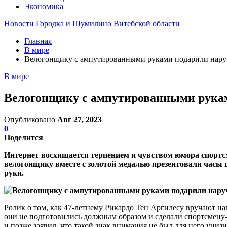
Экономика
Новости Городка и Шумилино Витебской области
Главная
В мире
Велогонщику с ампутированными руками подарили нару
В мире
Велогонщику с ампутированными рукам
Опубликовано
Авг 27, 2023
0
Поделится
Интернет восхищается терпением и чувством юмора спортс
велогонщику вместе с золотой медалью презентовали часы ш
руки.
Ролик о том, как 47-летнему Рикардо Тен Аргилесу вручают на
они не подготовились должным образом и сделали спортсмену-
и позже заявил, что такой знак внимания не был для него унизи