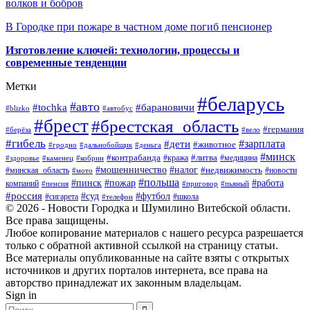
волков и бобров
В Городке при пожаре в частном доме погиб пенсионер
Изготовление ключей: технологии, процессы и
современные тенденции
Метки
#беларусь
#авто
#барановичи
#tochka
#blizko
#автобус
#брест
#брестская_область
#германия
#берёза
#вело
#гибель
#зарплата
#дети
#животное
#гродно
#дальнобойщик
#деньга
#минск
#контрабанда
#литва
#кража
#медицина
#здоровье
#каменец
#кобрин
#налог
#мошенничество
#недвижимость
#минская_область
#новости
#мото
#польша
#работа
#пинск
#пожар
компаний
#пенсия
#приговор
#пьяный
#россия
#суд
#футбол
#сигарета
#телефон
#школа
© 2026 - Новости Городка и Шумилино Витебской области.
Все права защищены.
Любое копирование материалов с нашего ресурса разрешается
только с обратной активной ссылкой на страницу статьи.
Все материалы опубликованные на сайте взяты с открытых
источников и других порталов интернета, все права на
авторство принадлежат их законным владельцам.
Sign in