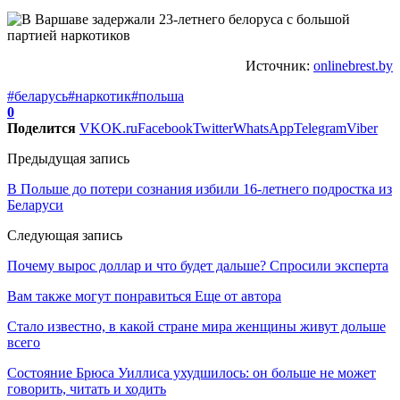
Источник:
onlinebrest.by
#беларусь
#наркотик
#польша
0
Поделится
VK
OK.ru
Facebook
Twitter
WhatsApp
Telegram
Viber
Предыдущая запись
В Польше до потери сознания избили 16-летнего подростка из
Беларуси
Следующая запись
Почему вырос доллар и что будет дальше? Спросили эксперта
Вам также могут понравиться
Еще от автора
Стало известно, в какой стране мира женщины живут дольше
всего
Состояние Брюса Уиллиса ухудшилось: он больше не может
говорить, читать и ходить