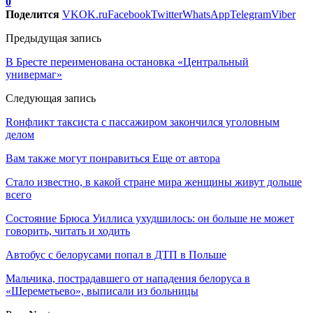
0
Поделится
VK
OK.ru
Facebook
Twitter
WhatsApp
Telegram
Viber
Предыдущая запись
В Бресте переименована остановка «Центральный
универмаг»
Следующая запись
Rонфликт таксиста с пассажиром закончился уголовным
делом
Вам также могут понравиться
Еще от автора
Стало известно, в какой стране мира женщины живут дольше
всего
Состояние Брюса Уиллиса ухудшилось: он больше не может
говорить, читать и ходить
Автобус с белорусами попал в ДТП в Польше
Мальчика, пострадавшего от нападения белоруса в
«Шереметьево», выписали из больницы