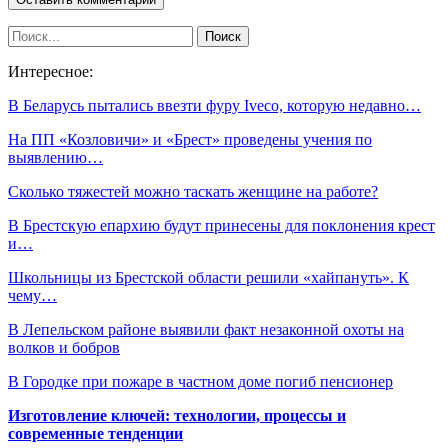
Интересное:
В Беларусь пытались ввезти фуру Iveco, которую недавно…
На ПП «Козловичи» и «Брест» проведены учения по
выявлению…
Сколько тяжестей можно таскать женщине на работе?
В Брестскую епархию будут принесены для поклонения крест
и…
Школьницы из Брестской области решили «хайпануть». К
чему…
В Лепельском районе выявили факт незаконной охоты на
волков и бобров
В Городке при пожаре в частном доме погиб пенсионер
Изготовление ключей: технологии, процессы и
современные тенденции