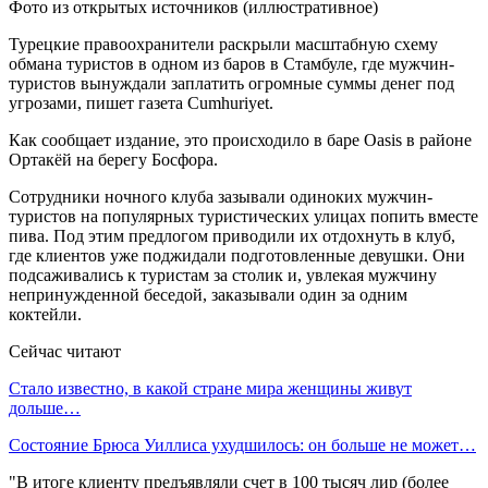
Фото из открытых источников (иллюстративное)
Турецкие правоохранители раскрыли масштабную схему
обмана туристов в одном из баров в Стамбуле, где мужчин-
туристов вынуждали заплатить огромные суммы денег под
угрозами, пишет газета Cumhuriyet.
Как сообщает издание, это происходило в баре Oasis в районе
Ортакёй на берегу Босфора.
Сотрудники ночного клуба зазывали одиноких мужчин-
туристов на популярных туристических улицах попить вместе
пива. Под этим предлогом приводили их отдохнуть в клуб,
где клиентов уже поджидали подготовленные девушки. Они
подсаживались к туристам за столик и, увлекая мужчину
непринужденной беседой, заказывали один за одним
коктейли.
Сейчас читают
Стало известно, в какой стране мира женщины живут
дольше…
Состояние Брюса Уиллиса ухудшилось: он больше не может…
"В итоге клиенту предъявляли счет в 100 тысяч лир (более