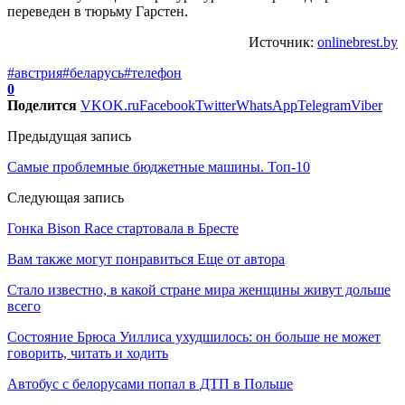
переведен в тюрьму Гарстен.
Источник:
onlinebrest.by
#австрия
#беларусь
#телефон
0
Поделится
VK
OK.ru
Facebook
Twitter
WhatsApp
Telegram
Viber
Предыдущая запись
Самые проблемные бюджетные машины. Топ-10
Следующая запись
Гонка Bison Race стартовала в Бресте
Вам также могут понравиться
Еще от автора
Стало известно, в какой стране мира женщины живут дольше
всего
Состояние Брюса Уиллиса ухудшилось: он больше не может
говорить, читать и ходить
Автобус с белорусами попал в ДТП в Польше