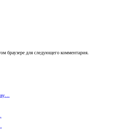
том браузере для следующего комментария.
таву…
…
…