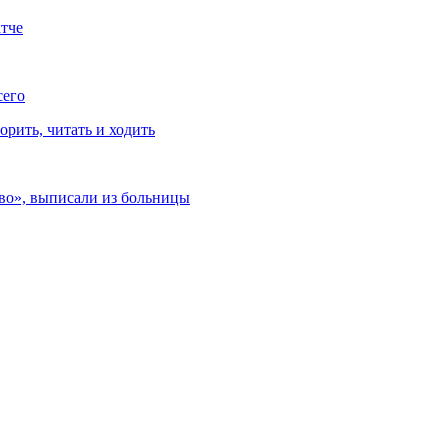
тче
сего
рить, читать и ходить
ево», выписали из больницы