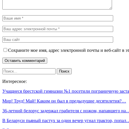
Сохраните мое имя, адрес электронной почты и веб-сайт в э
Интересное:
Учащиеся брестской гимназии №1 посетили пограничную зас
Мир! Труд! Май! Каким он был в предыдущие десятилетия?…
36-летний белорус задержал грабителя с ножом, напавшего на
В Беларуси пьяный пастух за один вечер угнал трактор, попал