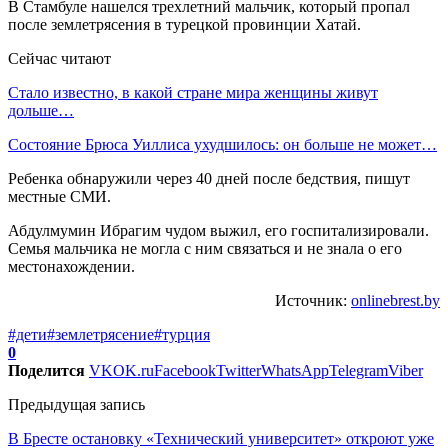
В Стамбуле нашелся трехлетний мальчик, который пропал
после землетрясения в турецкой провинции Хатай.
Сейчас читают
Стало известно, в какой стране мира женщины живут
дольше…
Состояние Брюса Уиллиса ухудшилось: он больше не может…
Ребенка обнаружили через 40 дней после бедствия, пишут
местные СМИ.
Абдулмумин Ибрагим чудом выжил, его госпитализировали.
Семья мальчика не могла с ним связаться и не знала о его
местонахождении.
Источник:
onlinebrest.by
#дети
#землетрясение
#турция
0
Поделится
VK
OK.ru
Facebook
Twitter
WhatsApp
Telegram
Viber
Предыдущая запись
В Бресте остановку «Технический университет» откроют уже