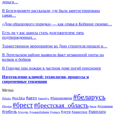
деньги…
В Белгидромете рассказали, где была зарегистрирована
самая…
«Дом образцового порядка» — как семья в Кобрине своими…
Есть ли у вас шансы стать долгожителем: пять
подтвержденных…
Торжественное мероприятие ко Дню строителя прошло в…
В Лепельском районе выявили факт незаконной охоты на
волков и бобров
В Городке при пожаре в частном доме погиб пенсионер
Изготовление ключей: технологии, процессы и
современные тенденции
Метки
#беларусь
#авто
#барановичи
#tochka
#blizko
#автобус
#брест
#брестская_область
#германия
#берёза
#вело
#гибель
#зарплата
#дети
#животное
#гродно
#дальнобойщик
#деньга