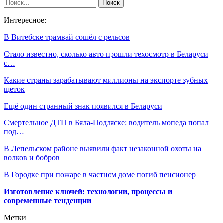
Интересное:
В Витебске трамвай сошёл с рельсов
Стало известно, сколько авто прошли техосмотр в Беларуси
с…
Какие страны зарабатывают миллионы на экспорте зубных
щеток
Ещё один странный знак появился в Беларуси
Смертельное ДТП в Бяла-Подляске: водитель мопеда попал
под…
В Лепельском районе выявили факт незаконной охоты на
волков и бобров
В Городке при пожаре в частном доме погиб пенсионер
Изготовление ключей: технологии, процессы и
современные тенденции
Метки