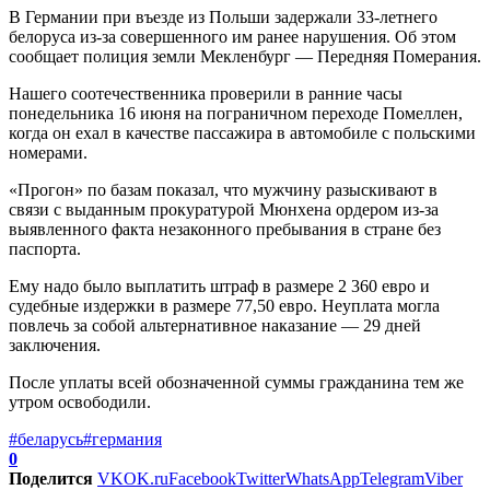
В Германии при въезде из Польши задержали 33-летнего
белоруса из-за совершенного им ранее нарушения. Об этом
сообщает полиция земли Мекленбург — Передняя Померания.
Нашего соотечественника проверили в ранние часы
понедельника 16 июня на пограничном переходе Помеллен,
когда он ехал в качестве пассажира в автомобиле с польскими
номерами.
«Прогон» по базам показал, что мужчину разыскивают в
связи с выданным прокуратурой Мюнхена ордером из-за
выявленного факта незаконного пребывания в стране без
паспорта.
Ему надо было выплатить штраф в размере 2 360 евро и
судебные издержки в размере 77,50 евро. Неуплата могла
повлечь за собой альтернативное наказание — 29 дней
заключения.
После уплаты всей обозначенной суммы гражданина тем же
утром освободили.
#беларусь
#германия
0
Поделится
VK
OK.ru
Facebook
Twitter
WhatsApp
Telegram
Viber