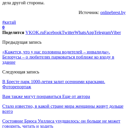
дела другой стороны.
Источник:
onlinebrest.by
#китай
0
Поделится
VK
OK.ru
Facebook
Twitter
WhatsApp
Telegram
Viber
Предыдущая запись
«Кажется, что у нас половина водителей – инвалиды».
Белорусы – о любителях парковаться поближе ко входу в
здание
Следующая запись
В Бресте парк 1000-летия залит осенними красками.
Фоторепортаж
Вам также могут понравиться
Еще от автора
Стало известно, в какой стране мира женщины живут дольше
всего
Состояние Брюса Уиллиса ухудшилось: он больше не может
говорить, читать и ходить