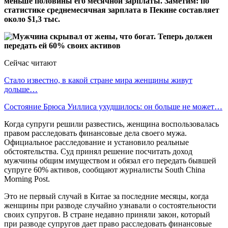
меньше половины его месячной зарплаты. Заметим: по
статистике среднемесячная зарплата в Пекине составляет
около $1,3 тыс.
Сейчас читают
Стало известно, в какой стране мира женщины живут
дольше…
Состояние Брюса Уиллиса ухудшилось: он больше не может…
Когда супруги решили развестись, женщина воспользовалась
правом расследовать финансовые дела своего мужа.
Официальное расследование и установило реальные
обстоятельства. Суд принял решение посчитать доход
мужчины общим имуществом и обязал его передать бывшей
супруге 60% активов, сообщают журналисты South China
Morning Post.
Это не первый случай в Китае за последние месяцы, когда
женщины при разводе случайно узнавали о состоятельности
своих супругов. В стране недавно приняли закон, который
при разводе супругов дает право расследовать финансовые