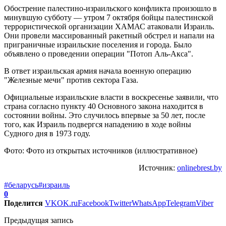
Обострение палестино-израильского конфликта произошло в
минувшую субботу — утром 7 октября бойцы палестинской
террористической организации ХАМАС атаковали Израиль.
Они провели массированный ракетный обстрел и напали на
приграничные израильские поселения и города. Было
объявлено о проведении операции "Потоп Аль-Акса".
В ответ израильская армия начала военную операцию
"Железные мечи" против сектора Газа.
Официальные израильские власти в воскресенье заявили, что
страна согласно пункту 40 Основного закона находится в
состоянии войны. Это случилось впервые за 50 лет, после
того, как Израиль подвергся нападению в ходе войны
Судного дня в 1973 году.
Фото: Фото из открытых источников (иллюстративное)
Источник:
onlinebrest.by
#беларусь
#израиль
0
Поделится
VK
OK.ru
Facebook
Twitter
WhatsApp
Telegram
Viber
Предыдущая запись